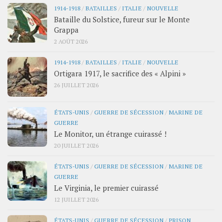
1914-1918
/
BATAILLES
/
ITALIE
/
NOUVELLE
Bataille du Solstice, fureur sur le Monte
Grappa
2 AOÛT 2026
1914-1918
/
BATAILLES
/
ITALIE
/
NOUVELLE
Ortigara 1917, le sacrifice des « Alpini »
26 JUILLET 2026
ÉTATS-UNIS
/
GUERRE DE SÉCESSION
/
MARINE DE
GUERRE
Le Monitor, un étrange cuirassé !
20 JUILLET 2026
ÉTATS-UNIS
/
GUERRE DE SÉCESSION
/
MARINE DE
GUERRE
Le Virginia, le premier cuirassé
12 JUILLET 2026
ÉTATS-UNIS
/
GUERRE DE SÉCESSION
/
PRISON