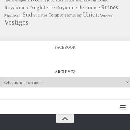
Nordistes
Ordre
Prieuré
Roman
Ruines
Royaume d'Angleterre
Royaume de France
Sud
Union
Temple
Templier
Sudistes
Vendée
Républicain
Vestiges
FACEBOOK
ARCHIVES
Archives