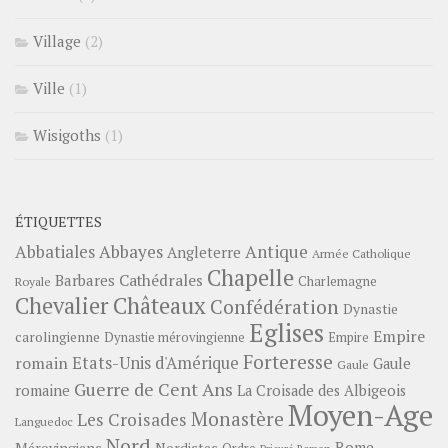
Village
(2)
Ville
(1)
Wisigoths
(1)
ÉTIQUETTES
Abbayes
Antique
Abbatiales
Angleterre
Armée Catholique
Chapelle
Barbares
Cathédrales
Charlemagne
Royale
Châteaux
Chevalier
Confédération
Dynastie
Eglises
Empire
carolingienne
Dynastie mérovingienne
Empire
Forteresse
romain
Etats-Unis d'Amérique
Gaule
Gaule
Guerre de Cent Ans
romaine
La Croisade des Albigeois
Moyen-Age
Monastère
Les Croisades
Languedoc
Nord
Rome
Mérovingiens