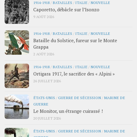
1914-1918
/
BATAILLES
/
ITALIE
/
NOUVELLE
Caporetto, débâcle sur l’Isonzo
9 AOÛT 2026
1914-1918
/
BATAILLES
/
ITALIE
/
NOUVELLE
Bataille du Solstice, fureur sur le Monte
Grappa
2 AOÛT 2026
1914-1918
/
BATAILLES
/
ITALIE
/
NOUVELLE
Ortigara 1917, le sacrifice des « Alpini »
26 JUILLET 2026
ÉTATS-UNIS
/
GUERRE DE SÉCESSION
/
MARINE DE
GUERRE
Le Monitor, un étrange cuirassé !
20 JUILLET 2026
ÉTATS-UNIS
/
GUERRE DE SÉCESSION
/
MARINE DE