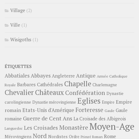
Village
(2)
Ville
(1)
Wisigoths
(1)
ÉTIQUETTES
Abbayes
Antique
Abbatiales
Angleterre
Armée Catholique
Chapelle
Barbares
Cathédrales
Charlemagne
Royale
Châteaux
Chevalier
Confédération
Dynastie
Eglises
Empire
carolingienne
Dynastie mérovingienne
Empire
Forteresse
romain
Etats-Unis d'Amérique
Gaule
Gaule
Guerre de Cent Ans
romaine
La Croisade des Albigeois
Moyen-Age
Monastère
Les Croisades
Languedoc
Nord
Rome
Mérovingiens
Nordistes
Ordre
Prieuré
Roman