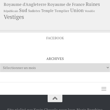
Ruines
Royaume d'Angleterre
Royaume de France
Sud
Union
Temple
Templier
Sudistes
Vendée
Républicain
Vestiges
FACEBOOK
ARCHIVES
Archives
Site réalisé par Kevin Cheucle pour Jean-Marie Borghino