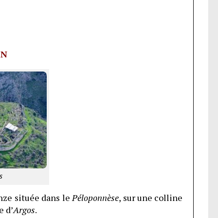
ON
s
nze située dans le
Péloponnèse
, sur une colline
e d’
Argos
.