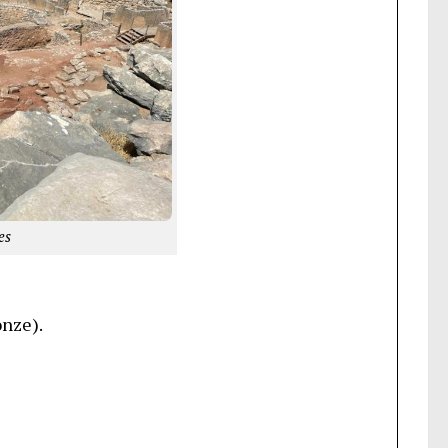
es
onze).