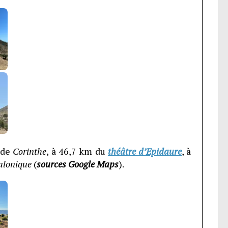
 de
Corinthe
, à 46,7 km du
théâtre d’Epidaure
, à
alonique
(
sources Google Maps
).