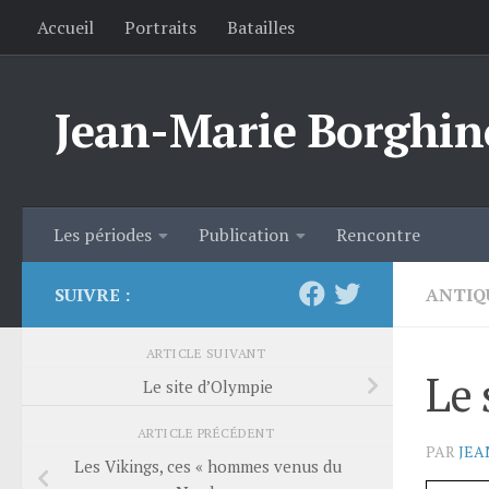
Accueil
Portraits
Batailles
Skip to content
Jean-Marie Borghin
Les périodes
Publication
Rencontre
SUIVRE :
ANTIQ
ARTICLE SUIVANT
Le 
Le site d’Olympie
ARTICLE PRÉCÉDENT
PAR
JEA
Les Vikings, ces « hommes venus du