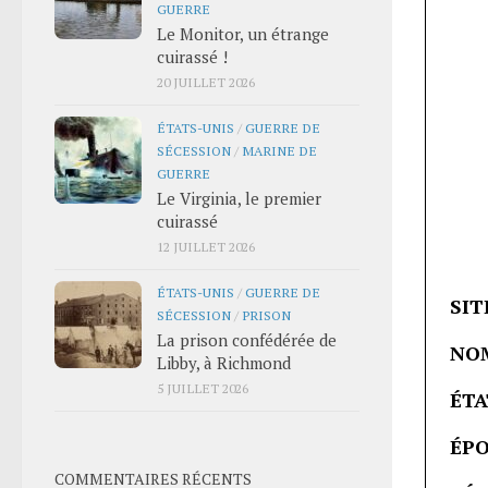
GUERRE
Le Monitor, un étrange
cuirassé !
20 JUILLET 2026
ÉTATS-UNIS
/
GUERRE DE
SÉCESSION
/
MARINE DE
GUERRE
Le Virginia, le premier
cuirassé
12 JUILLET 2026
ÉTATS-UNIS
/
GUERRE DE
SITE
SÉCESSION
/
PRISON
La prison confédérée de
NOM
Libby, à Richmond
5 JUILLET 2026
ÉTA
ÉPO
COMMENTAIRES RÉCENTS