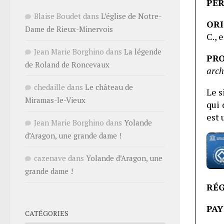
PÉ
Blaise Boudet
dans
L’église de Notre-
ORI
Dame de Rieux-Minervois
C., 
Jean Marie Borghino
dans
La légende
PRO
de Roland de Roncevaux
arch
chedaille
dans
Le château de
Le s
Miramas-le-Vieux
qui
est 
Jean Marie Borghino
dans
Yolande
d’Aragon, une grande dame !
cazenave
dans
Yolande d’Aragon, une
grande dame !
RÉG
PAY
CATÉGORIES