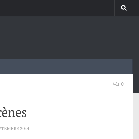
0
cènes
PTEMBRE 2024