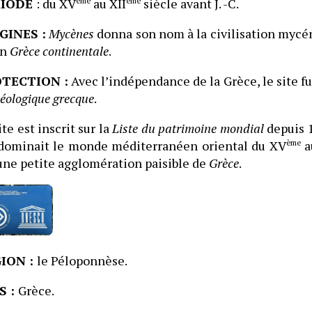
RIODE
: du XV
ème
au XII
ème
siècle avant J. -C.
GINES :
Mycènes
donna son nom à la civilisation mycéni
en
Grèce continentale
.
TECTION :
Avec l’indépendance de la Grèce, le site fu
éologique grecque
.
ite est inscrit sur la
Liste du patrimoine mondial
depuis 1
 dominait le monde méditerranéen oriental du XV
ème
a
une petite agglomération paisible de
Grèce
.
ION :
le Péloponnèse.
S :
Grèce.