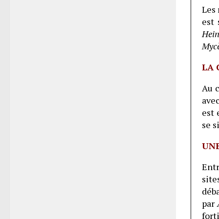
Les 
est
Hein
Myc
LA 
Au c
avec
est 
se s
UNE
Entr
site
déba
par
fort