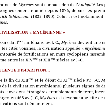
ruines de
Mycènes
sont connues depuis l’
Antiquité
. Les
 soigneusement étudié depuis 1876, depuis les premi
rich Schliemann
(1822-1890). Celui-ci est notamment 
ènes
.
CIVILISATION « MYCÉNIENNE »
ours du II
ème
millénaire av. J.-C.,
Mycènes
devient une c
 les cités voisines, la civilisation appelée «
mycénienn
entourée de fortifications en murs cyclopéens (assem
itue entre les XIV
ème
et XIII
ème
siècles av. J.-C.
 LENTE DISPARITION…
e la fin du XIII
ème
et le début du XI
ème
siècle av. J.-C,
M
s de la civilisation mycénienne) plusieurs signes de de
ts : invasions étrangères, tremblements de terre, incend
Argos
en 468 av. J.-C,
Mycènes
est devenue une cité de 
ifications sont démantelées.