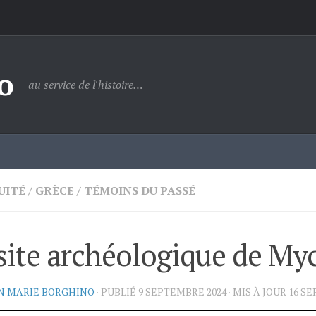
o
au service de l'histoire…
UITÉ
/
GRÈCE
/
TÉMOINS DU PASSÉ
site archéologique de My
N MARIE BORGHINO
· PUBLIÉ
9 SEPTEMBRE 2024
· MIS À JOUR
16 SE