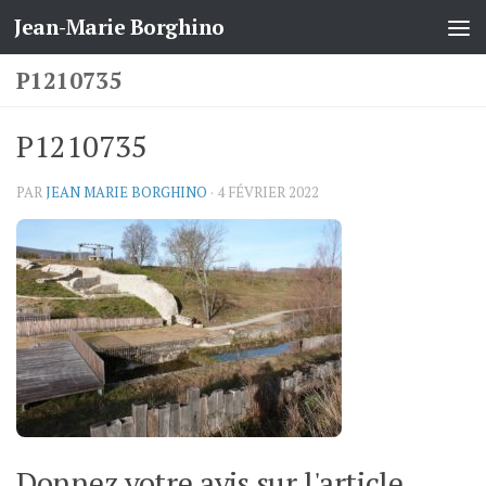
Jean-Marie Borghino
Skip to content
P1210735
P1210735
PAR
JEAN MARIE BORGHINO
·
4 FÉVRIER 2022
Donnez votre avis sur l'article