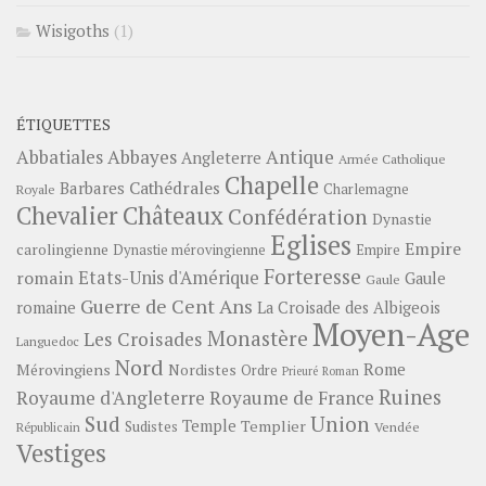
Wisigoths
(1)
ÉTIQUETTES
Abbayes
Antique
Abbatiales
Angleterre
Armée Catholique
Chapelle
Barbares
Cathédrales
Charlemagne
Royale
Châteaux
Chevalier
Confédération
Dynastie
Eglises
Empire
carolingienne
Dynastie mérovingienne
Empire
Forteresse
romain
Etats-Unis d'Amérique
Gaule
Gaule
Guerre de Cent Ans
romaine
La Croisade des Albigeois
Moyen-Age
Monastère
Les Croisades
Languedoc
Nord
Rome
Mérovingiens
Nordistes
Ordre
Prieuré
Roman
Ruines
Royaume d'Angleterre
Royaume de France
Sud
Union
Temple
Templier
Sudistes
Vendée
Républicain
Vestiges