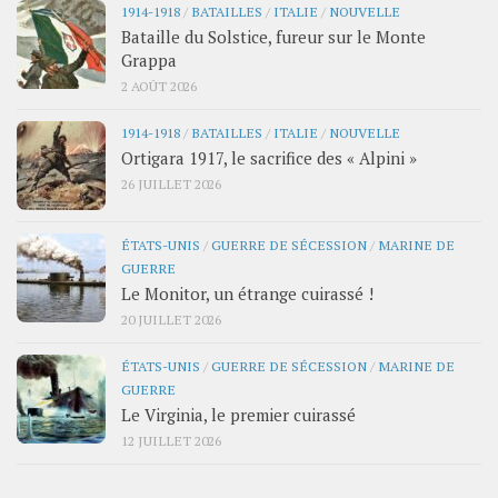
1914-1918
/
BATAILLES
/
ITALIE
/
NOUVELLE
Bataille du Solstice, fureur sur le Monte
Grappa
2 AOÛT 2026
1914-1918
/
BATAILLES
/
ITALIE
/
NOUVELLE
Ortigara 1917, le sacrifice des « Alpini »
26 JUILLET 2026
ÉTATS-UNIS
/
GUERRE DE SÉCESSION
/
MARINE DE
GUERRE
Le Monitor, un étrange cuirassé !
20 JUILLET 2026
ÉTATS-UNIS
/
GUERRE DE SÉCESSION
/
MARINE DE
GUERRE
Le Virginia, le premier cuirassé
12 JUILLET 2026