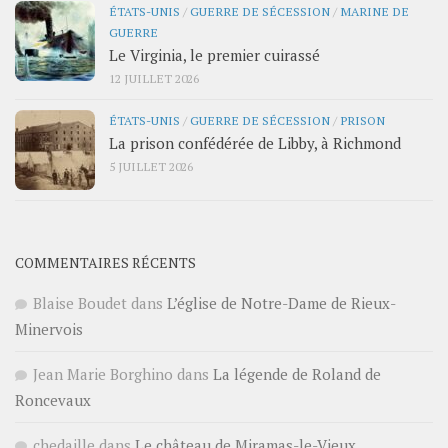
ÉTATS-UNIS
/
GUERRE DE SÉCESSION
/
MARINE DE
GUERRE
Le Virginia, le premier cuirassé
12 JUILLET 2026
ÉTATS-UNIS
/
GUERRE DE SÉCESSION
/
PRISON
La prison confédérée de Libby, à Richmond
5 JUILLET 2026
COMMENTAIRES RÉCENTS
Blaise Boudet
dans
L’église de Notre-Dame de Rieux-
Minervois
Jean Marie Borghino
dans
La légende de Roland de
Roncevaux
chedaille
dans
Le château de Miramas-le-Vieux