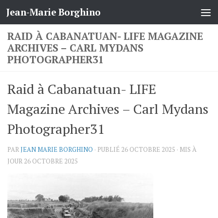
Jean-Marie Borghino
Skip to content
RAID À CABANATUAN- LIFE MAGAZINE
ARCHIVES – CARL MYDANS
PHOTOGRAPHER31
Raid à Cabanatuan- LIFE
Magazine Archives – Carl Mydans
Photographer31
PAR
JEAN MARIE BORGHINO
· PUBLIÉ
26 OCTOBRE 2025
· MIS À
JOUR
26 OCTOBRE 2025