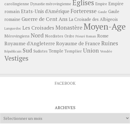
Eglises
Empire
carolingienne
Dynastie mérovingienne
Empire
Forteresse
romain
Etats-Unis d'Amérique
Gaule
Gaule
Guerre de Cent Ans
romaine
La Croisade des Albigeois
Moyen-Age
Monastère
Les Croisades
Languedoc
Nord
Rome
Mérovingiens
Nordistes
Ordre
Prieuré
Roman
Ruines
Royaume d'Angleterre
Royaume de France
Sud
Union
Temple
Templier
Sudistes
Vendée
Républicain
Vestiges
FACEBOOK
ARCHIVES
Archives