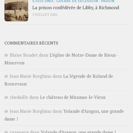
ÉTATS-UNIS
/
GUERRE DE SÉCESSION
/
PRISON
La prison confédérée de Libby, à Richmond
5 JUILLET 2026
COMMENTAIRES RÉCENTS
Blaise Boudet
dans
L’église de Notre-Dame de Rieux-
Minervois
Jean Marie Borghino
dans
La légende de Roland de
Roncevaux
chedaille
dans
Le château de Miramas-le-Vieux
Jean Marie Borghino
dans
Yolande d’Aragon, une grande
dame !
cazenave
dans
Yolande d’Aragon, une grande dame !