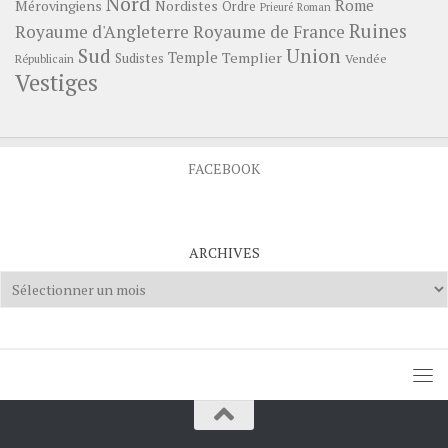
Nord
Rome
Mérovingiens
Nordistes
Ordre
Prieuré
Roman
Ruines
Royaume d'Angleterre
Royaume de France
Sud
Union
Temple
Templier
Sudistes
Vendée
Républicain
Vestiges
FACEBOOK
ARCHIVES
Archives