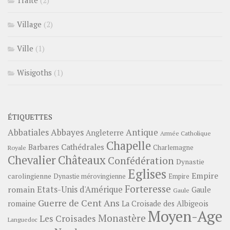
Village
(2)
Ville
(1)
Wisigoths
(1)
ÉTIQUETTES
Abbayes
Antique
Abbatiales
Angleterre
Armée Catholique
Chapelle
Barbares
Cathédrales
Charlemagne
Royale
Châteaux
Chevalier
Confédération
Dynastie
Eglises
Empire
carolingienne
Dynastie mérovingienne
Empire
Forteresse
romain
Etats-Unis d'Amérique
Gaule
Gaule
Guerre de Cent Ans
romaine
La Croisade des Albigeois
Moyen-Age
Monastère
Les Croisades
Languedoc