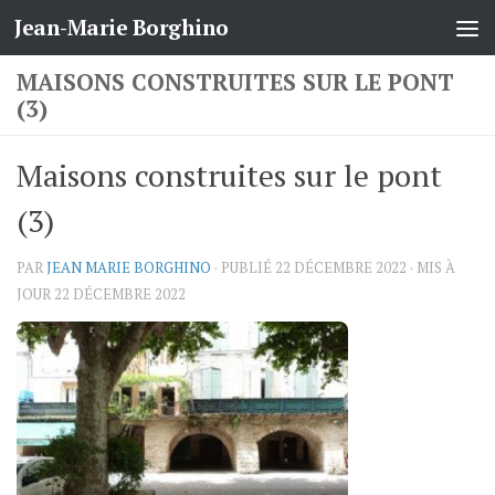
Jean-Marie Borghino
Skip to content
MAISONS CONSTRUITES SUR LE PONT
(3)
Maisons construites sur le pont
(3)
PAR
JEAN MARIE BORGHINO
· PUBLIÉ
22 DÉCEMBRE 2022
· MIS À
JOUR
22 DÉCEMBRE 2022