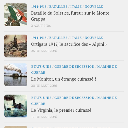
1914-1918
/
BATAILLES
/
ITALIE
/
NOUVELLE
Bataille du Solstice, fureur sur le Monte
Grappa
2 AOÛT 2026
1914-1918
/
BATAILLES
/
ITALIE
/
NOUVELLE
Ortigara 1917, le sacrifice des « Alpini »
26 JUILLET 2026
ÉTATS-UNIS
/
GUERRE DE SÉCESSION
/
MARINE DE
GUERRE
Le Monitor, un étrange cuirassé !
20 JUILLET 2026
ÉTATS-UNIS
/
GUERRE DE SÉCESSION
/
MARINE DE
GUERRE
Le Virginia, le premier cuirassé
12 JUILLET 2026