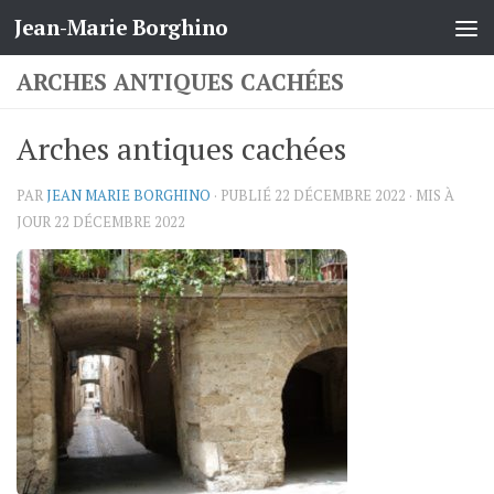
Jean-Marie Borghino
Skip to content
ARCHES ANTIQUES CACHÉES
Arches antiques cachées
PAR
JEAN MARIE BORGHINO
· PUBLIÉ
22 DÉCEMBRE 2022
· MIS À
JOUR
22 DÉCEMBRE 2022