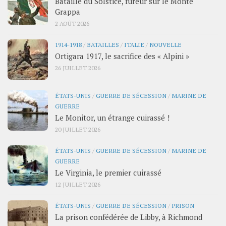
Bataille du Solstice, fureur sur le Monte
Grappa
2 AOÛT 2026
1914-1918
/
BATAILLES
/
ITALIE
/
NOUVELLE
Ortigara 1917, le sacrifice des « Alpini »
26 JUILLET 2026
ÉTATS-UNIS
/
GUERRE DE SÉCESSION
/
MARINE DE
GUERRE
Le Monitor, un étrange cuirassé !
20 JUILLET 2026
ÉTATS-UNIS
/
GUERRE DE SÉCESSION
/
MARINE DE
GUERRE
Le Virginia, le premier cuirassé
12 JUILLET 2026
ÉTATS-UNIS
/
GUERRE DE SÉCESSION
/
PRISON
La prison confédérée de Libby, à Richmond