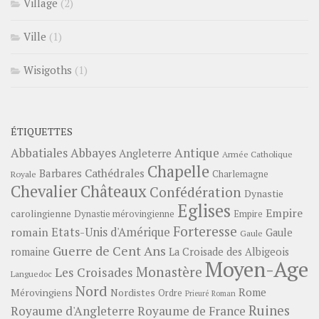
Village
(2)
Ville
(1)
Wisigoths
(1)
ÉTIQUETTES
Abbayes
Antique
Abbatiales
Angleterre
Armée Catholique
Chapelle
Barbares
Cathédrales
Charlemagne
Royale
Châteaux
Chevalier
Confédération
Dynastie
Eglises
Empire
carolingienne
Dynastie mérovingienne
Empire
Forteresse
romain
Etats-Unis d'Amérique
Gaule
Gaule
Guerre de Cent Ans
romaine
La Croisade des Albigeois
Moyen-Age
Monastère
Les Croisades
Languedoc
Nord
Rome
Mérovingiens
Nordistes
Ordre
Prieuré
Roman
Ruines
Royaume d'Angleterre
Royaume de France