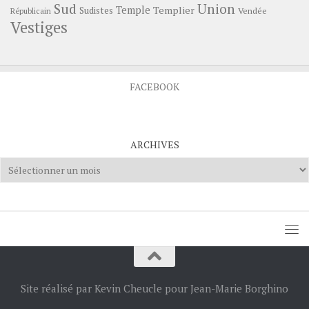
Sud
Union
Temple
Templier
Sudistes
Vendée
Républicain
Vestiges
FACEBOOK
ARCHIVES
Archives
Site réalisé par Kevin Cheucle pour Jean-Marie Borghino