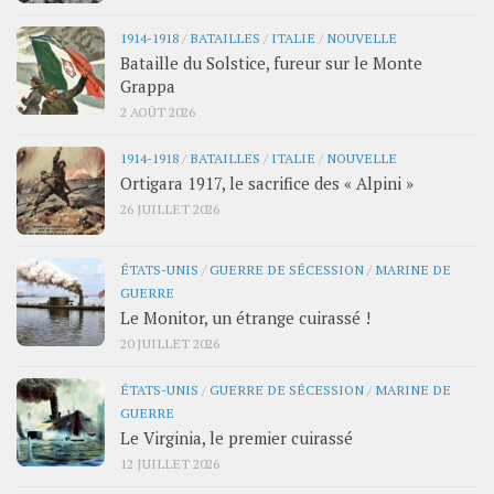
1914-1918
/
BATAILLES
/
ITALIE
/
NOUVELLE
Bataille du Solstice, fureur sur le Monte
Grappa
2 AOÛT 2026
1914-1918
/
BATAILLES
/
ITALIE
/
NOUVELLE
Ortigara 1917, le sacrifice des « Alpini »
26 JUILLET 2026
ÉTATS-UNIS
/
GUERRE DE SÉCESSION
/
MARINE DE
GUERRE
Le Monitor, un étrange cuirassé !
20 JUILLET 2026
ÉTATS-UNIS
/
GUERRE DE SÉCESSION
/
MARINE DE
GUERRE
Le Virginia, le premier cuirassé
12 JUILLET 2026