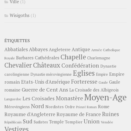
Ville
(1)
Wisigoths
(1)
ÉTIQUETTES
Abbayes
Antique
Abbatiales
Angleterre
Armée Catholique
Chapelle
Barbares
Cathédrales
Charlemagne
Royale
Châteaux
Chevalier
Confédération
Dynastie
Eglises
Empire
carolingienne
Dynastie mérovingienne
Empire
Forteresse
romain
Etats-Unis d'Amérique
Gaule
Gaule
Guerre de Cent Ans
romaine
La Croisade des Albigeois
Moyen-Age
Monastère
Les Croisades
Languedoc
Nord
Rome
Mérovingiens
Nordistes
Ordre
Prieuré
Roman
Ruines
Royaume d'Angleterre
Royaume de France
Sud
Union
Temple
Templier
Sudistes
Vendée
Républicain
Vestiges