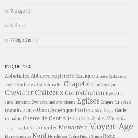
Village
(2)
Ville
(1)
Wisigoths
(1)
ÉTIQUETTES
Abbayes
Antique
Abbatiales
Angleterre
Armée Catholique
Chapelle
Barbares
Cathédrales
Charlemagne
Royale
Châteaux
Chevalier
Confédération
Dynastie
Eglises
Empire
carolingienne
Dynastie mérovingienne
Empire
Forteresse
romain
Etats-Unis d'Amérique
Gaule
Gaule
Guerre de Cent Ans
romaine
La Croisade des Albigeois
Moyen-Age
Monastère
Les Croisades
Languedoc
Nord
Rome
Mérovingiens
Nordistes
Ordre
Prieuré
Roman