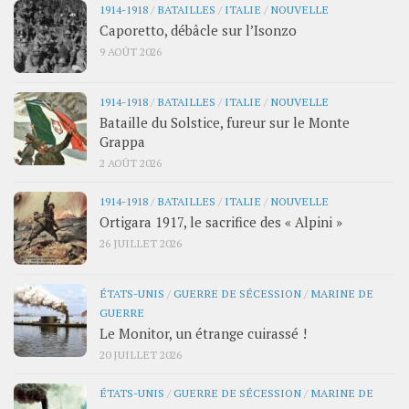
1914-1918
/
BATAILLES
/
ITALIE
/
NOUVELLE
Caporetto, débâcle sur l’Isonzo
9 AOÛT 2026
1914-1918
/
BATAILLES
/
ITALIE
/
NOUVELLE
Bataille du Solstice, fureur sur le Monte
Grappa
2 AOÛT 2026
1914-1918
/
BATAILLES
/
ITALIE
/
NOUVELLE
Ortigara 1917, le sacrifice des « Alpini »
26 JUILLET 2026
ÉTATS-UNIS
/
GUERRE DE SÉCESSION
/
MARINE DE
GUERRE
Le Monitor, un étrange cuirassé !
20 JUILLET 2026
ÉTATS-UNIS
/
GUERRE DE SÉCESSION
/
MARINE DE