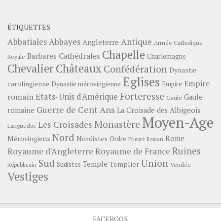
ÉTIQUETTES
Abbayes
Antique
Abbatiales
Angleterre
Armée Catholique
Chapelle
Barbares
Cathédrales
Charlemagne
Royale
Châteaux
Chevalier
Confédération
Dynastie
Eglises
Empire
carolingienne
Dynastie mérovingienne
Empire
Forteresse
romain
Etats-Unis d'Amérique
Gaule
Gaule
Guerre de Cent Ans
romaine
La Croisade des Albigeois
Moyen-Age
Monastère
Les Croisades
Languedoc
Nord
Rome
Mérovingiens
Nordistes
Ordre
Prieuré
Roman
Ruines
Royaume d'Angleterre
Royaume de France
Sud
Union
Temple
Templier
Sudistes
Vendée
Républicain
Vestiges
FACEBOOK