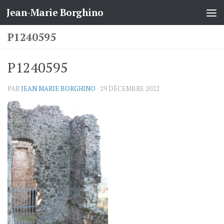
Jean-Marie Borghino
Skip to content
P1240595
P1240595
PAR
JEAN MARIE BORGHINO
·
29 DÉCEMBRE 2022