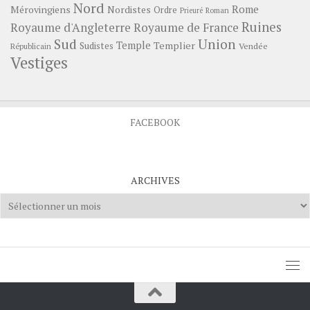
Nord
Rome
Mérovingiens
Nordistes
Ordre
Prieuré
Roman
Ruines
Royaume d'Angleterre
Royaume de France
Sud
Union
Temple
Templier
Sudistes
Vendée
Républicain
Vestiges
FACEBOOK
ARCHIVES
Archives