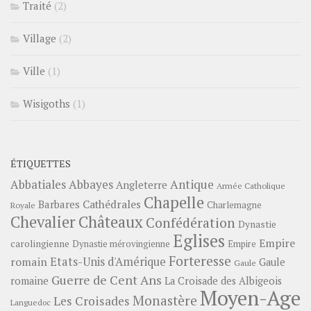
Traité
(2)
Village
(2)
Ville
(1)
Wisigoths
(1)
ÉTIQUETTES
Abbayes
Antique
Abbatiales
Angleterre
Armée Catholique
Chapelle
Barbares
Cathédrales
Charlemagne
Royale
Châteaux
Chevalier
Confédération
Dynastie
Eglises
Empire
carolingienne
Dynastie mérovingienne
Empire
Forteresse
romain
Etats-Unis d'Amérique
Gaule
Gaule
Guerre de Cent Ans
romaine
La Croisade des Albigeois
Moyen-Age
Monastère
Les Croisades
Languedoc