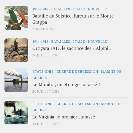
1914-1918
/
BATAILLES
/
ITALIE
/
NOUVELLE
Bataille du Solstice, fureur sur le Monte
Grappa
2 AOÛT 2026
1914-1918
/
BATAILLES
/
ITALIE
/
NOUVELLE
Ortigara 1917, le sacrifice des « Alpini »
26 JUILLET 2026
ÉTATS-UNIS
/
GUERRE DE SÉCESSION
/
MARINE DE
GUERRE
Le Monitor, un étrange cuirassé !
20 JUILLET 2026
ÉTATS-UNIS
/
GUERRE DE SÉCESSION
/
MARINE DE
GUERRE
Le Virginia, le premier cuirassé
12 JUILLET 2026