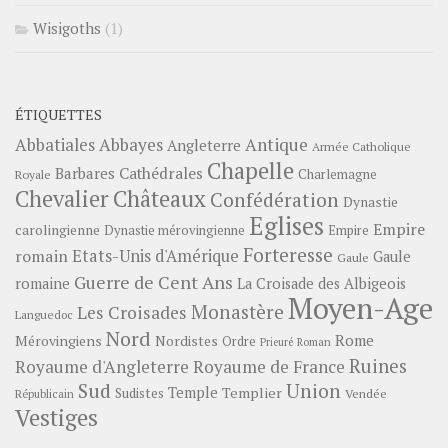
Wisigoths
(1)
ÉTIQUETTES
Abbayes
Antique
Abbatiales
Angleterre
Armée Catholique
Chapelle
Barbares
Cathédrales
Charlemagne
Royale
Châteaux
Chevalier
Confédération
Dynastie
Eglises
Empire
carolingienne
Dynastie mérovingienne
Empire
Forteresse
romain
Etats-Unis d'Amérique
Gaule
Gaule
Guerre de Cent Ans
romaine
La Croisade des Albigeois
Moyen-Age
Monastère
Les Croisades
Languedoc
Nord
Rome
Mérovingiens
Nordistes
Ordre
Prieuré
Roman
Ruines
Royaume d'Angleterre
Royaume de France
Sud
Union
Temple
Templier
Sudistes
Vendée
Républicain
Vestiges