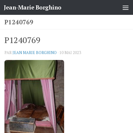
Jean-Marie Borghino
Skip to content
P1240769
P1240769
PAR
JEAN MARIE BORGHINO
·
10 MAI 2023