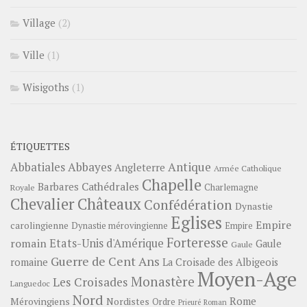
Village
(2)
Ville
(1)
Wisigoths
(1)
ÉTIQUETTES
Abbayes
Antique
Abbatiales
Angleterre
Armée Catholique
Chapelle
Barbares
Cathédrales
Charlemagne
Royale
Châteaux
Chevalier
Confédération
Dynastie
Eglises
Empire
carolingienne
Dynastie mérovingienne
Empire
Forteresse
romain
Etats-Unis d'Amérique
Gaule
Gaule
Guerre de Cent Ans
romaine
La Croisade des Albigeois
Moyen-Age
Monastère
Les Croisades
Languedoc
Nord
Rome
Mérovingiens
Nordistes
Ordre
Prieuré
Roman