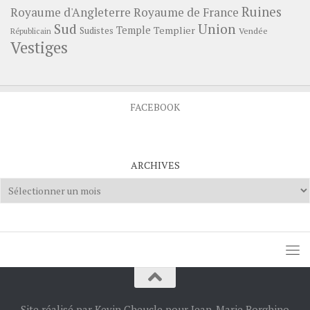
Ruines
Royaume d'Angleterre
Royaume de France
Sud
Union
Temple
Templier
Sudistes
Vendée
Républicain
Vestiges
FACEBOOK
ARCHIVES
Archives
Site réalisé par Kevin Cheucle pour Jean-Marie Borghino