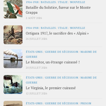
1914-1918
/
BATAILLES
/
ITALIE
/
NOUVELLE
Bataille du Solstice, fureur sur le Monte
Grappa
2 AOÛT 2026
1914-1918
/
BATAILLES
/
ITALIE
/
NOUVELLE
Ortigara 1917, le sacrifice des « Alpini »
26 JUILLET 2026
ÉTATS-UNIS
/
GUERRE DE SÉCESSION
/
MARINE DE
GUERRE
Le Monitor, un étrange cuirassé !
20 JUILLET 2026
ÉTATS-UNIS
/
GUERRE DE SÉCESSION
/
MARINE DE
GUERRE
Le Virginia, le premier cuirassé
12 JUILLET 2026
ÉTATS-UNIS
/
GUERRE DE SÉCESSION
/
PRISON