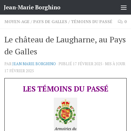
Jean-Marie Borghino
Skip to content
MOYEN-AGE
/
PAYS DE GALLES
/
TÉMOINS DU PASSÉ
0
Le château de Laugharne, au Pays
de Galles
PAR
JEAN MARIE BORGHINO
· PUBLIÉ
17 FÉVRIER 2025
· MIS À JOUR
17 FÉVRIER 2025
LES TÉMOINS DU PASSÉ
Armoiries du