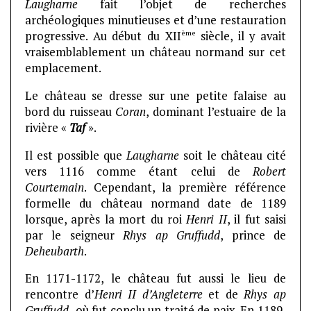
Laugharne
fait l’objet de recherches
archéologiques minutieuses et d’une restauration
ème
progressive. Au début du XII
siècle, il y avait
vraisemblablement un château normand sur cet
emplacement.
Le château se dresse sur une petite falaise au
bord du ruisseau
Coran
, dominant l’estuaire de la
rivière «
Taf
».
Il est possible que
Laugharne
soit le château cité
vers 1116 comme étant celui de
Robert
Courtemain
. Cependant, la première référence
formelle du château normand date de 1189
lorsque, après la mort du roi
Henri II
, il fut saisi
par le seigneur
Rhys ap Gruffudd
, prince de
Deheubarth
.
En 1171-1172, le château fut aussi le lieu de
rencontre d’
Henri II d’Angleterre
et de
Rhys ap
Gruffudd,
où fut conclu un traité de paix. En 1189,