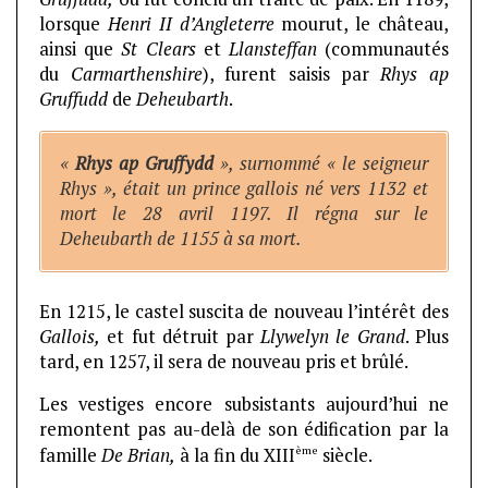
lorsque
Henri II d’Angleterre
mourut, le château,
ainsi que
St Clears
et
Llansteffan
(communautés
du
Carmarthenshire
), furent saisis par
Rhys ap
Gruffudd
de
Deheubarth
.
«
Rhys ap Gruffydd
», surnommé « le seigneur
Rhys », était un prince gallois né vers 1132 et
mort le 28 avril 1197. Il régna sur le
Deheubarth de 1155 à sa mort.
En 1215, le castel suscita de nouveau l’intérêt des
Gallois,
et fut détruit par
Llywelyn le Grand
. Plus
tard, en 1257, il sera de nouveau pris et brûlé.
Les vestiges encore subsistants aujourd’hui ne
remontent pas au-delà de son édification par la
ème
famille
De
Brian,
à la fin du XIII
siècle.