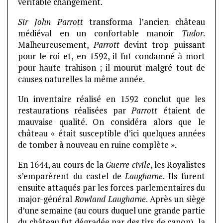
véritable changement.
Sir John Parrott
transforma l’ancien château
médiéval en un confortable manoir
Tudor
.
Malheureusement,
Parrott
devint trop puissant
pour le roi et, en 1592, il fut condamné à mort
pour haute trahison ; il mourut malgré tout de
causes naturelles la même année.
Un inventaire réalisé en 1592 conclut que les
restaurations réalisées par
Parrott
étaient de
mauvaise qualité. On considéra alors que le
château « était susceptible d’ici quelques années
de tomber à nouveau en ruine complète ».
En 1644, au cours de la
Guerre civile
, les Royalistes
s’emparèrent du castel de
Laugharne
. Ils furent
ensuite attaqués par les forces parlementaires du
major-général
Rowland Laugharne
. Après un siège
d’une semaine (au cours duquel une grande partie
du château fut dégradée par des tirs de canon), la