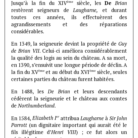
ème
Jusqu’à la fin du XIV
siècle, les
De
Brian
restèrent seigneurs de
Laugharne,
et durant
toutes ces années, ils effectuèrent des
agrandissements et des réparations
considérables.
En 1349, la seigneurie devint la propriété de
Guy
de Brian VII
. Celui-ci améliora considérablement
la qualité des logis au sein du château. A sa mort,
en 1390, s’ensuivit une longue période de déclin. A
ème
ème
la fin du XV
et au début du XVI
siècle, seules
certaines parties du château furent habitées.
En 1488, les
De
Brian
et leurs descendants
cédèrent la seigneurie et le château aux comtes
de
Northumberland
.
er
En 1584,
Elizabeth I
attribua
Laugharne
à
Sir John
Parrott
(un dignitaire important qui aurait été le
fils illégitime d’
Henri VIII
) ; ce fut alors un