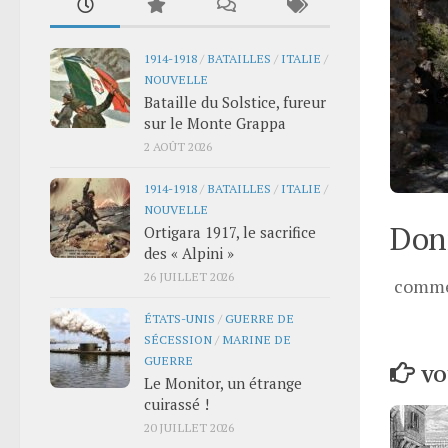
1914-1918
/
BATAILLES
/
ITALIE
/
NOUVELLE
Bataille du Solstice, fureur
sur le Monte Grappa
2 AOÛT 2026
1914-1918
/
BATAILLES
/
ITALIE
/
NOUVELLE
Donn
Ortigara 1917, le sacrifice
des « Alpini »
26 JUILLET 2026
comme
ÉTATS-UNIS
/
GUERRE DE
SÉCESSION
/
MARINE DE
GUERRE
VO
Le Monitor, un étrange
cuirassé !
20 JUILLET 2026