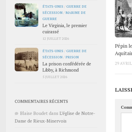
ÉTATS-UNIS
/
GUERRE DE
SÉCESSION
/
MARINE DE
GUERRE
Le Virginia, le premier
cuirassé
12 JUILLET 2026
Pépin l
ÉTATS-UNIS
/
GUERRE DE
Aquitai
SÉCESSION
/
PRISON
29 AVRIL
La prison confédérée de
Libby, à Richmond
5 JUILLET 2026
LAISS
COMMENTAIRES RÉCENTS
Comm
Blaise Boudet
dans
L’église de Notre-
Dame de Rieux-Minervois