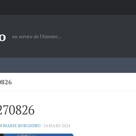
o
au service de l'histoire…
0826
270826
N MARIE BORGHINO
·
24 MARS 2024