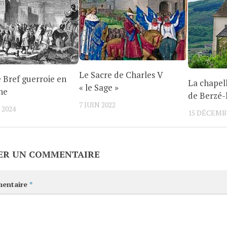
Le Sacre de Charles V
e Bref guerroie en
La chapel
« le Sage »
ne
de Berzé-l
7 JUIN 2022
 2024
15 DÉCEMB
ER UN COMMENTAIRE
entaire
*