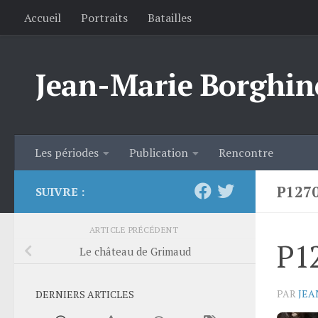
Accueil
Portraits
Batailles
Skip to content
Jean-Marie Borghin
Les périodes
Publication
Rencontre
P127
SUIVRE :
ARTICLE PRÉCÉDENT
P1
Le château de Grimaud
PAR
JEA
DERNIERS ARTICLES