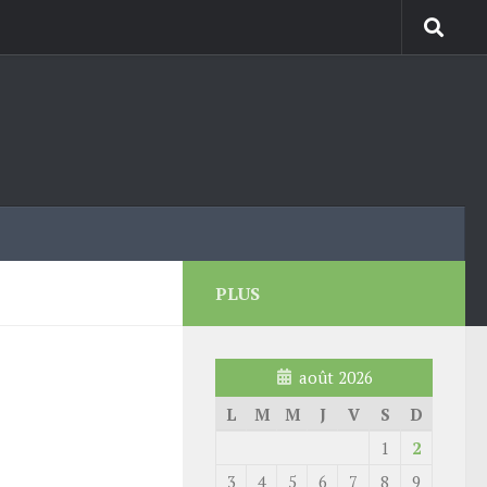
PLUS
août 2026
L
M
M
J
V
S
D
1
2
3
4
5
6
7
8
9