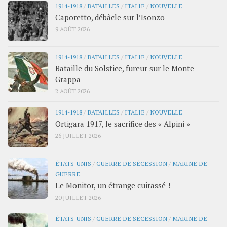
1914-1918
/
BATAILLES
/
ITALIE
/
NOUVELLE
Caporetto, débâcle sur l’Isonzo
9 AOÛT 2026
1914-1918
/
BATAILLES
/
ITALIE
/
NOUVELLE
Bataille du Solstice, fureur sur le Monte
Grappa
2 AOÛT 2026
1914-1918
/
BATAILLES
/
ITALIE
/
NOUVELLE
Ortigara 1917, le sacrifice des « Alpini »
26 JUILLET 2026
ÉTATS-UNIS
/
GUERRE DE SÉCESSION
/
MARINE DE
GUERRE
Le Monitor, un étrange cuirassé !
20 JUILLET 2026
ÉTATS-UNIS
/
GUERRE DE SÉCESSION
/
MARINE DE