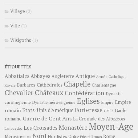
Village
(2)
Ville
(1)
Wisigoths
(1)
ÉTIQUETTES
Abbayes
Antique
Abbatiales
Angleterre
Armée Catholique
Chapelle
Barbares
Cathédrales
Charlemagne
Royale
Châteaux
Chevalier
Confédération
Dynastie
Eglises
Empire
carolingienne
Dynastie mérovingienne
Empire
Forteresse
romain
Etats-Unis d'Amérique
Gaule
Gaule
Guerre de Cent Ans
romaine
La Croisade des Albigeois
Moyen-Age
Monastère
Les Croisades
Languedoc
Nord
Rome
Mérovingiens
Nordistes
Ordre
Prieuré
Roman