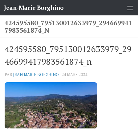
Jean-Marie Borghino
Skip to content
424595580_795130012633979_294669941
7983561874_N
424595580_795130012633979_29
46699417983561874_n
PAR
JEAN MARIE BORGHINO
·
24 MARS 2024