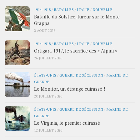
1914-1918
/
BATAILLES
/
ITALIE
/
NOUVELLE
Bataille du Solstice, fureur sur le Monte
Grappa
2 AOÛT 2026
1914-1918
/
BATAILLES
/
ITALIE
/
NOUVELLE
Ortigara 1917, le sacrifice des « Alpini »
26 JUILLET 2026
ÉTATS-UNIS
/
GUERRE DE SÉCESSION
/
MARINE DE
GUERRE
Le Monitor, un étrange cuirassé !
20 JUILLET 2026
ÉTATS-UNIS
/
GUERRE DE SÉCESSION
/
MARINE DE
GUERRE
Le Virginia, le premier cuirassé
12 JUILLET 2026