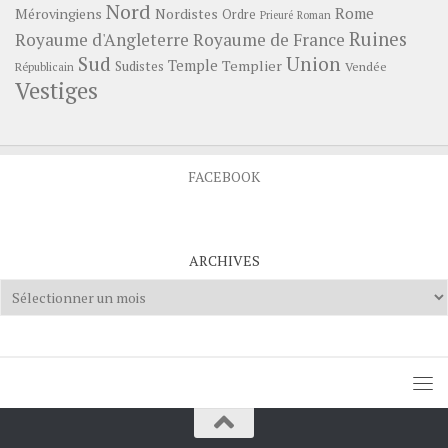
Nord
Rome
Mérovingiens
Nordistes
Ordre
Prieuré
Roman
Ruines
Royaume d'Angleterre
Royaume de France
Sud
Union
Temple
Templier
Sudistes
Vendée
Républicain
Vestiges
FACEBOOK
ARCHIVES
Archives