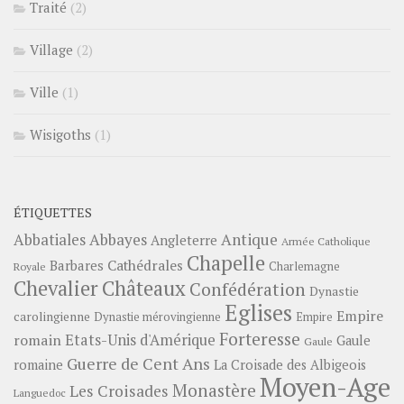
Traité
(2)
Village
(2)
Ville
(1)
Wisigoths
(1)
ÉTIQUETTES
Abbayes
Antique
Abbatiales
Angleterre
Armée Catholique
Chapelle
Barbares
Cathédrales
Charlemagne
Royale
Châteaux
Chevalier
Confédération
Dynastie
Eglises
Empire
carolingienne
Dynastie mérovingienne
Empire
Forteresse
romain
Etats-Unis d'Amérique
Gaule
Gaule
Guerre de Cent Ans
romaine
La Croisade des Albigeois
Moyen-Age
Monastère
Les Croisades
Languedoc