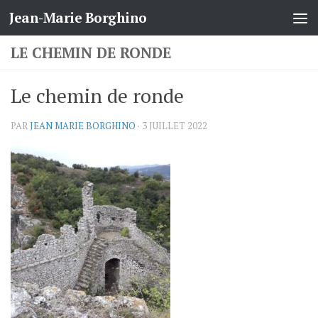
Jean-Marie Borghino
Skip to content
LE CHEMIN DE RONDE
Le chemin de ronde
PAR
JEAN MARIE BORGHINO
·
3 JUILLET 2022