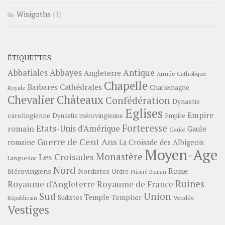
Wisigoths
(1)
ÉTIQUETTES
Abbayes
Antique
Abbatiales
Angleterre
Armée Catholique
Chapelle
Barbares
Cathédrales
Charlemagne
Royale
Châteaux
Chevalier
Confédération
Dynastie
Eglises
Empire
carolingienne
Dynastie mérovingienne
Empire
Forteresse
romain
Etats-Unis d'Amérique
Gaule
Gaule
Guerre de Cent Ans
romaine
La Croisade des Albigeois
Moyen-Age
Monastère
Les Croisades
Languedoc
Nord
Rome
Mérovingiens
Nordistes
Ordre
Prieuré
Roman
Ruines
Royaume d'Angleterre
Royaume de France
Sud
Union
Temple
Templier
Sudistes
Vendée
Républicain
Vestiges