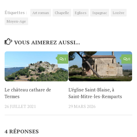
Étiquettes :
Art roman
Chapelle
Eglises
Ispagnac
Lozère
Moyen-Age
VOUS AIMEREZ AUSSI...
1
0
Le château cathare de
L’église Saint-Blaise, à
Termes
Saint-Mitre-les-Remparts
26 JUILLET 2021
29 MARS 2026
4 RÉPONSES