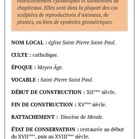
essentiellement cylindriques et surmontées de
chapiteaux. Elles sont dans la plupart des cas
sculptées de reproductions d’animaux, de
plantes, ou bien de symboles géométriques.
NOM LOCAL :
église Saint-Pierre Saint-Paul
.
CULTE :
catholique.
ÉPOQUE :
Moyen Âge
.
VOCABLE :
Saint-Pierre Saint Paul
.
ème
DÉBUT DE CONSTRUCTION :
XII
siècle
.
ème
FIN DE CONSTRUCTION :
XV
siècle.
RATTACHEMENT :
Diocèse de
Mende
.
ÉTAT DE CONSERVATION :
restaurée au début
ème
ème
du XVII
, puis au XVIII
siècle.