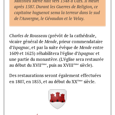
Matthieu Merle naît vers 1548 à Uzès. Il meurt
après 1587. Durant les Guerres de Religion, ce
capitaine huguenot sema la terreur dans le sud
de l’Auvergne, le Gévaudan et le Velay.
Charles de Rousseau
(prévôt de la cathédrale,
vicaire général de
Mende
, prieur commendataire
d’
Ispagnac
, et par la suite évêque de
Mende
entre
1609 et 1623) réhabilitera l’église d’
Ispagnac
et
une partie du monastère. (L’église sera restaurée
ème
ème
au début du XVII
, puis au XVIII
siècle).
Des restaurations seront également effectuées
ème
en 1807, en 1853, et au début du XX
siècle.