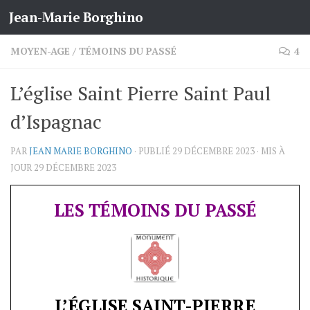
Jean-Marie Borghino
Skip to content
MOYEN-AGE
/
TÉMOINS DU PASSÉ
4
L’église Saint Pierre Saint Paul
d’Ispagnac
PAR
JEAN MARIE BORGHINO
· PUBLIÉ
29 DÉCEMBRE 2023
· MIS À
JOUR
29 DÉCEMBRE 2023
LES TÉMOINS DU PASSÉ
L’ÉGLISE SAINT-PIERRE