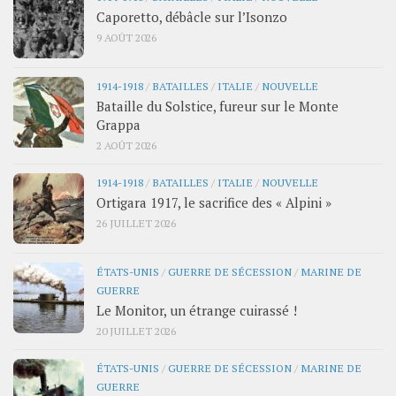
Caporetto, débâcle sur l’Isonzo
9 AOÛT 2026
1914-1918
/
BATAILLES
/
ITALIE
/
NOUVELLE
Bataille du Solstice, fureur sur le Monte
Grappa
2 AOÛT 2026
1914-1918
/
BATAILLES
/
ITALIE
/
NOUVELLE
Ortigara 1917, le sacrifice des « Alpini »
26 JUILLET 2026
ÉTATS-UNIS
/
GUERRE DE SÉCESSION
/
MARINE DE
GUERRE
Le Monitor, un étrange cuirassé !
20 JUILLET 2026
ÉTATS-UNIS
/
GUERRE DE SÉCESSION
/
MARINE DE
GUERRE