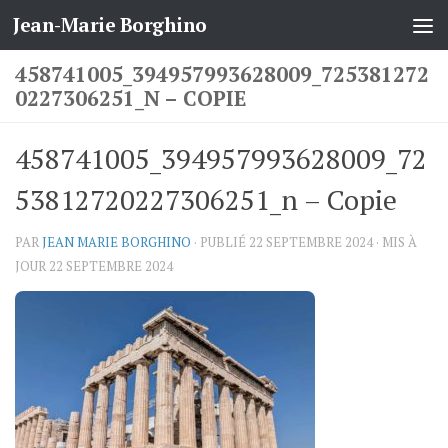
Jean-Marie Borghino
Skip to content
458741005_394957993628009_725381272
0227306251_N – COPIE
458741005_394957993628009_72
53812720227306251_n – Copie
PAR
JEAN MARIE BORGHINO
· PUBLIÉ
22 SEPTEMBRE 2024
· MIS À
JOUR
22 SEPTEMBRE 2024