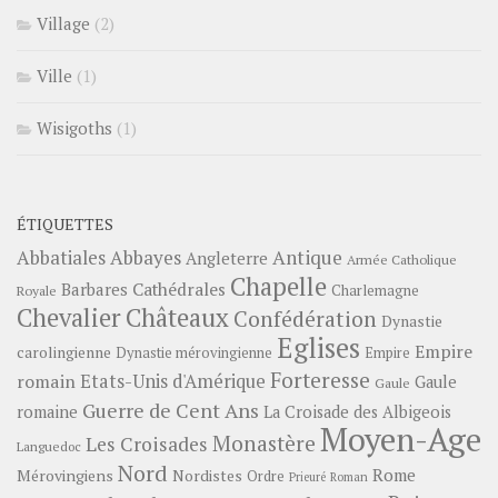
Village
(2)
Ville
(1)
Wisigoths
(1)
ÉTIQUETTES
Abbayes
Antique
Abbatiales
Angleterre
Armée Catholique
Chapelle
Barbares
Cathédrales
Charlemagne
Royale
Châteaux
Chevalier
Confédération
Dynastie
Eglises
Empire
carolingienne
Dynastie mérovingienne
Empire
Forteresse
romain
Etats-Unis d'Amérique
Gaule
Gaule
Guerre de Cent Ans
romaine
La Croisade des Albigeois
Moyen-Age
Monastère
Les Croisades
Languedoc
Nord
Rome
Mérovingiens
Nordistes
Ordre
Prieuré
Roman