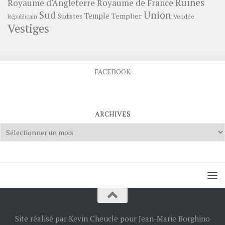
Ruines
Royaume d'Angleterre
Royaume de France
Sud
Union
Temple
Templier
Sudistes
Vendée
Républicain
Vestiges
FACEBOOK
ARCHIVES
Archives
Site réalisé par Kevin Cheucle pour Jean-Marie Borghino