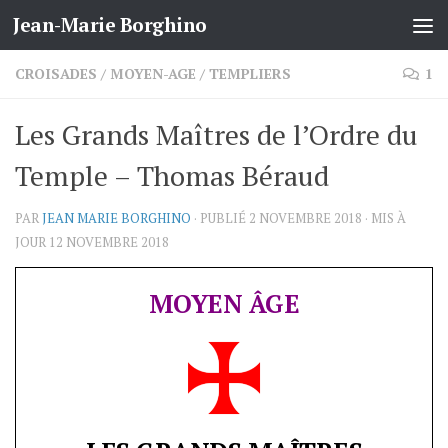
Jean-Marie Borghino
Skip to content
CROISADES
/
MOYEN-AGE
/
TEMPLIERS
1
Les Grands Maîtres de l’Ordre du
Temple – Thomas Béraud
PAR
JEAN MARIE BORGHINO
· PUBLIÉ
2 NOVEMBRE 2018
· MIS À
JOUR
12 NOVEMBRE 2018
MOYEN ÂGE