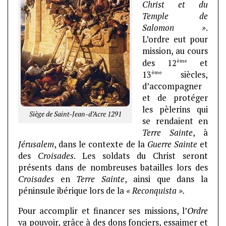
Christ et du
Temple de
Salomon »
.
L’ordre eut pour
mission, au cours
ème
des 12
et
ème
13
siècles,
d’accompagner
et de protéger
les pèlerins qui
Siège de Saint-Jean-d’Acre 1291
se rendaient en
Terre Sainte
, à
Jérusalem
, dans le contexte de la
Guerre Sainte
et
des
Croisades
. Les soldats du Christ seront
présents dans de nombreuses batailles lors des
Croisades
en
Terre Sainte
, ainsi que dans la
péninsule ibérique lors de la
« Reconquista ».
Pour accomplir et financer ses missions, l’
Ordre
va pouvoir, grâce à des dons fonciers, essaimer et