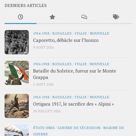
DERNIERS ARTICLES
1914-1918
/
BATAILLES
/
ITALIE
/
NOUVELLE
Caporetto, débâcle sur l’Isonzo
9 AOÛT 2026
1914-1918
/
BATAILLES
/
ITALIE
/
NOUVELLE
Bataille du Solstice, fureur sur le Monte
Grappa
2 AOÛT 2026
1914-1918
/
BATAILLES
/
ITALIE
/
NOUVELLE
Ortigara 1917, le sacrifice des « Alpini »
26 JUILLET 2026
ÉTATS-UNIS
/
GUERRE DE SÉCESSION
/
MARINE DE
GUERRE