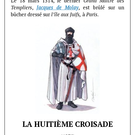
Le 18 mars 1314, le dernier
Grand Maître des
Templiers
,
Jacques de Molay
, est brûlé sur un
bûcher dressé sur
l’île aux Juifs,
à
Paris
.
LA HUITIÈME CROISADE