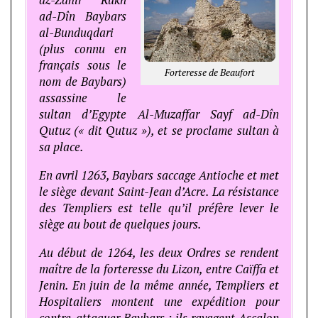
az-Zâhir Rukn
ad-Dîn Baybars
al-Bunduqdari
(plus connu en
français sous le
Forteresse de Beaufort
nom de Baybars)
assassine le
sultan d’Egypte Al-Muzaffar Sayf ad-Dîn
Qutuz (« dit Qutuz »), et se proclame sultan à
sa place.
En avril 1263, Baybars saccage Antioche et met
le siège devant Saint-Jean d’Acre. La résistance
des Templiers est telle qu’il préfère lever le
siège au bout de quelques jours.
Au début de 1264, les deux Ordres se rendent
maître de la forteresse du Lizon, entre Caïffa et
Jenin. En juin de la même année, Templiers et
Hospitaliers montent une expédition pour
contre-attaquer Baybars ; ils ravagent Ascalon