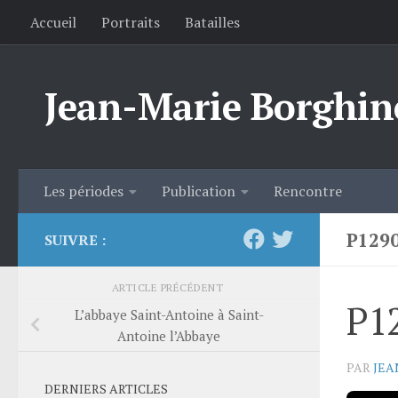
Accueil
Portraits
Batailles
Skip to content
Jean-Marie Borghin
Les périodes
Publication
Rencontre
P129
SUIVRE :
ARTICLE PRÉCÉDENT
P1
L’abbaye Saint-Antoine à Saint-
Antoine l’Abbaye
PAR
JEA
DERNIERS ARTICLES