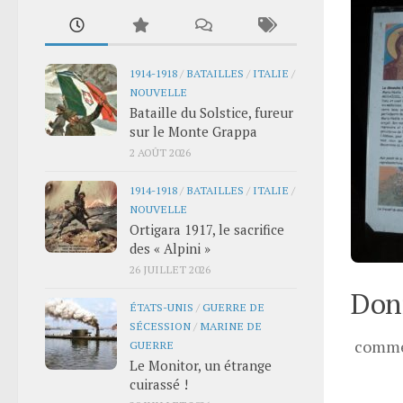
1914-1918
/
BATAILLES
/
ITALIE
/
NOUVELLE
Bataille du Solstice, fureur
sur le Monte Grappa
2 AOÛT 2026
1914-1918
/
BATAILLES
/
ITALIE
/
NOUVELLE
Ortigara 1917, le sacrifice
des « Alpini »
26 JUILLET 2026
Donn
ÉTATS-UNIS
/
GUERRE DE
SÉCESSION
/
MARINE DE
comme
GUERRE
Le Monitor, un étrange
cuirassé !