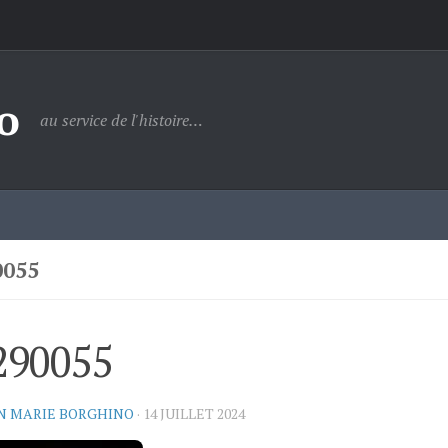
o
au service de l'histoire…
0055
290055
N MARIE BORGHINO
·
14 JUILLET 2024