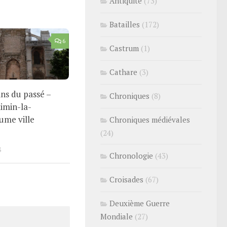
Antiquité
(73)
Batailles
(172)
6
Castrum
(1)
Cathare
(3)
ns du passé –
Chroniques
(8)
imin-la-
ume ville
Chroniques médiévales
(24)
8
Chronologie
(43)
Croisades
(67)
Deuxième Guerre
Mondiale
(27)