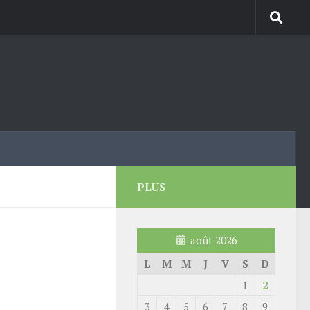
PLUS
août 2026
L
M
M
J
V
S
D
1
2
3
4
5
6
7
8
9