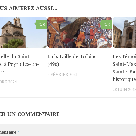
US AIMEREZ AUSSI...
0
0
elle du Saint-
La bataille de Tolbiac
Les Témoi
e à Peyrolles-en-
(496)
Saint-Max
ce
Sainte-Ba
3 FÉVRIER 2021
historique
BRE 2024
28 JUIN 201
ER UN COMMENTAIRE
entaire
*