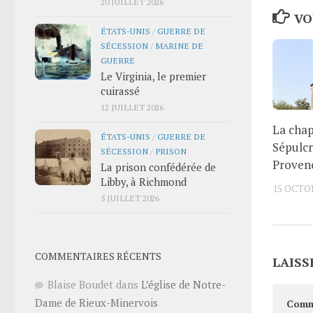
20 JUILLET 2026
VO
ÉTATS-UNIS
/
GUERRE DE
SÉCESSION
/
MARINE DE
GUERRE
Le Virginia, le premier
cuirassé
12 JUILLET 2026
La chap
ÉTATS-UNIS
/
GUERRE DE
Sépulcr
SÉCESSION
/
PRISON
Proven
La prison confédérée de
Libby, à Richmond
15 OCTO
5 JUILLET 2026
COMMENTAIRES RÉCENTS
LAISS
Blaise Boudet
dans
L’église de Notre-
Dame de Rieux-Minervois
Comm