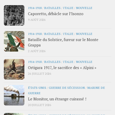
1914-1918
/
BATAILLES
/
ITALIE
/
NOUVELLE
Caporetto, débâcle sur l’Isonzo
9 AOÛT 2026
1914-1918
/
BATAILLES
/
ITALIE
/
NOUVELLE
Bataille du Solstice, fureur sur le Monte
Grappa
2 AOÛT 2026
1914-1918
/
BATAILLES
/
ITALIE
/
NOUVELLE
Ortigara 1917, le sacrifice des « Alpini »
26 JUILLET 2026
ÉTATS-UNIS
/
GUERRE DE SÉCESSION
/
MARINE DE
GUERRE
Le Monitor, un étrange cuirassé !
20 JUILLET 2026