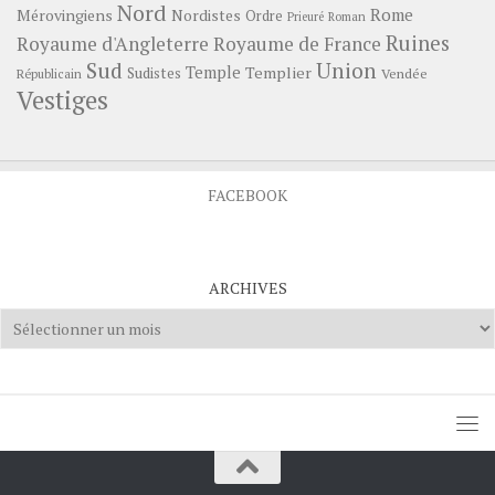
Nord
Rome
Mérovingiens
Nordistes
Ordre
Prieuré
Roman
Ruines
Royaume d'Angleterre
Royaume de France
Sud
Union
Temple
Templier
Sudistes
Vendée
Républicain
Vestiges
FACEBOOK
ARCHIVES
Archives