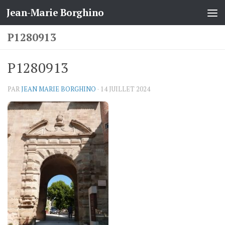
Jean-Marie Borghino
Skip to content
P1280913
P1280913
PAR
JEAN MARIE BORGHINO
·
14 JUILLET 2024