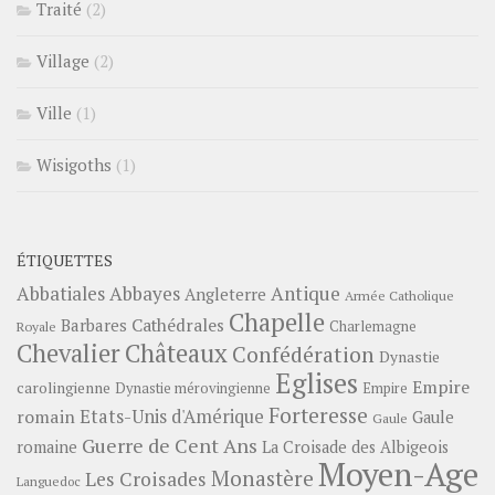
Traité
(2)
Village
(2)
Ville
(1)
Wisigoths
(1)
ÉTIQUETTES
Abbayes
Antique
Abbatiales
Angleterre
Armée Catholique
Chapelle
Barbares
Cathédrales
Charlemagne
Royale
Châteaux
Chevalier
Confédération
Dynastie
Eglises
Empire
carolingienne
Dynastie mérovingienne
Empire
Forteresse
romain
Etats-Unis d'Amérique
Gaule
Gaule
Guerre de Cent Ans
romaine
La Croisade des Albigeois
Moyen-Age
Monastère
Les Croisades
Languedoc