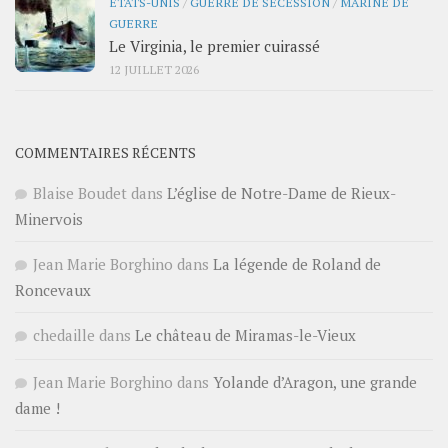
ÉTATS-UNIS
/
GUERRE DE SÉCESSION
/
MARINE DE
GUERRE
Le Virginia, le premier cuirassé
12 JUILLET 2026
COMMENTAIRES RÉCENTS
Blaise Boudet
dans
L’église de Notre-Dame de Rieux-
Minervois
Jean Marie Borghino
dans
La légende de Roland de
Roncevaux
chedaille
dans
Le château de Miramas-le-Vieux
Jean Marie Borghino
dans
Yolande d’Aragon, une grande
dame !