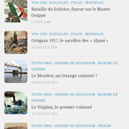
1914-1918
/
BATAILLES
/
ITALIE
/
NOUVELLE
Bataille du Solstice, fureur sur le Monte
Grappa
2 AOÛT 2026
1914-1918
/
BATAILLES
/
ITALIE
/
NOUVELLE
Ortigara 1917, le sacrifice des « Alpini »
26 JUILLET 2026
ÉTATS-UNIS
/
GUERRE DE SÉCESSION
/
MARINE DE
GUERRE
Le Monitor, un étrange cuirassé !
20 JUILLET 2026
ÉTATS-UNIS
/
GUERRE DE SÉCESSION
/
MARINE DE
GUERRE
Le Virginia, le premier cuirassé
12 JUILLET 2026
ÉTATS-UNIS
/
GUERRE DE SÉCESSION
/
PRISON