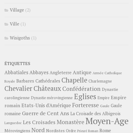
Village
(2)
Ville
(1)
Wisigoths
(1)
ÉTIQUETTES
Abbayes
Antique
Abbatiales
Angleterre
Armée Catholique
Chapelle
Barbares
Cathédrales
Charlemagne
Royale
Châteaux
Chevalier
Confédération
Dynastie
Eglises
Empire
carolingienne
Dynastie mérovingienne
Empire
Forteresse
romain
Etats-Unis d'Amérique
Gaule
Gaule
Guerre de Cent Ans
romaine
La Croisade des Albigeois
Moyen-Age
Monastère
Les Croisades
Languedoc
Nord
Rome
Mérovingiens
Nordistes
Ordre
Prieuré
Roman