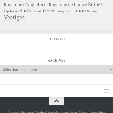
Ruines
Royaume d'Angleterre
Royaume de France
Sud
Union
Temple
Templier
Sudistes
Vendée
Républicain
Vestiges
FACEBOOK
ARCHIVES
Archives
Site réalisé par Kevin Cheucle pour Jean-Marie Borghino