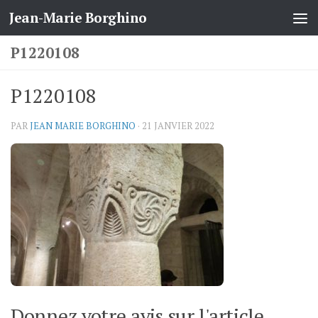
Jean-Marie Borghino
Skip to content
P1220108
P1220108
PAR
JEAN MARIE BORGHINO
·
21 JANVIER 2022
Donnez votre avis sur l'article