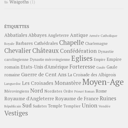
Wisigoths
(1)
ÉTIQUETTES
Abbayes
Antique
Abbatiales
Angleterre
Armée Catholique
Chapelle
Barbares
Cathédrales
Charlemagne
Royale
Châteaux
Chevalier
Confédération
Dynastie
Eglises
Empire
carolingienne
Dynastie mérovingienne
Empire
Forteresse
romain
Etats-Unis d'Amérique
Gaule
Gaule
Guerre de Cent Ans
romaine
La Croisade des Albigeois
Moyen-Age
Monastère
Les Croisades
Languedoc
Nord
Rome
Mérovingiens
Nordistes
Ordre
Prieuré
Roman
Ruines
Royaume d'Angleterre
Royaume de France
Sud
Union
Temple
Templier
Sudistes
Vendée
Républicain
Vestiges