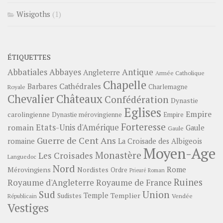
Wisigoths
(1)
ÉTIQUETTES
Abbayes
Antique
Abbatiales
Angleterre
Armée Catholique
Chapelle
Barbares
Cathédrales
Charlemagne
Royale
Châteaux
Chevalier
Confédération
Dynastie
Eglises
Empire
carolingienne
Dynastie mérovingienne
Empire
Forteresse
romain
Etats-Unis d'Amérique
Gaule
Gaule
Guerre de Cent Ans
romaine
La Croisade des Albigeois
Moyen-Age
Monastère
Les Croisades
Languedoc
Nord
Rome
Mérovingiens
Nordistes
Ordre
Prieuré
Roman
Ruines
Royaume d'Angleterre
Royaume de France
Sud
Union
Temple
Templier
Sudistes
Vendée
Républicain
Vestiges