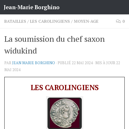
Jean-Marie Borghino
Skip to content
BATAILLES
/
LES CAROLINGIENS
/
MOYEN-AGE
0
La soumission du chef saxon
widukind
PAR
JEAN MARIE BORGHINO
· PUBLIÉ
22 MAI 2024
· MIS À JOUR
22
MAI 2024
LES CAROLINGIENS