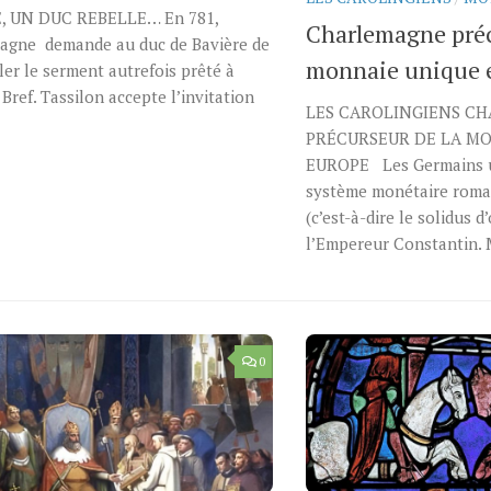
, UN DUC REBELLE… En 781,
Charlemagne préc
agne demande au duc de Bavière de
monnaie unique 
er le serment autrefois prêté à
 Bref. Tassilon accepte l’invitation
LES CAROLINGIENS C
PRÉCURSEUR DE LA M
EUROPE Les Germains ut
système monétaire romai
(c’est-à-dire le solidus d
l’Empereur Constantin. Ma
0