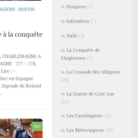
Hospices
(1)
NGIENS
/
MOYEN-
Infirmières
(7)
 à la conquête
Italie
(2)
La Conquête de
6, CHARLEMAGNE A
l'Angleterre
(7)
AGNE 777 – 778,
ire : –
La Croisade des Albigeois
chec en Espagne
(25)
La légende de Roland
.
La Guerre de Cent Ans
(67)
Les Carolingiens
(32)
0
Les Mérovingiens
(33)