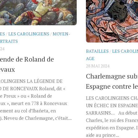
ES
/
LES CAROLINGIENS
/
MOYEN-
RTRAITS
024
BATAILLES
/
LES CAROLI
gende de Roland de
AGE
28 MAI 2024
evaux
Charlemagne subi
ROLINGIENS LA LÉGENDE DE
Espagne contre le
DE RONCEVAUX Roland, dit «
e Preux » ou « Roland de
LES CAROLINGIENS CH
ux », meurt en 778 à Roncevaux
UN ÉCHEC EN ESPAGN
ement au col d’Ibañeta, en
SARRASINS… Au début d
. Neveu de Charlemagne, c’était...
Charles, le roi des Fran
expédition en Espagne. I
aide au prince...