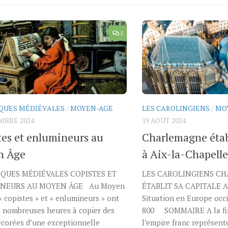
1
QUES MÉDIÉVALES
/
MOYEN-AGE
LES CAROLINGIENS
/
MO
MBRE 2024
19 AOÛT 2024
tes et enlumineurs au
Charlemagne établ
n Âge
à Aix-la-Chapelle
QUES MÉDIÉVALES COPISTES ET
LES CAROLINGIENS C
NEURS AU MOYEN ÂGE Au Moyen
ÉTABLIT SA CAPITALE 
 « copistes » et « enlumineurs » ont
Situation en Europe occi
e nombreuses heures à copier des
800 SOMMAIRE A la fin 
écorées d’une exceptionnelle
l’empire franc représent