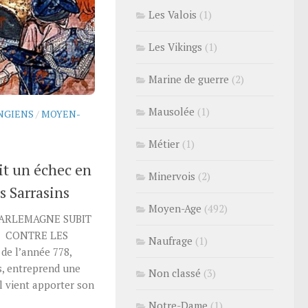
Les Valois
(1)
Les Vikings
(1)
Marine de guerre
(2)
Mausolée
(1)
NGIENS
/
MOYEN-
Métier
(1)
t un échec en
Minervois
(2)
s Sarrasins
Moyen-Age
(492)
ARLEMAGNE SUBIT
E CONTRE LES
Naufrage
(1)
e l’année 778,
cs, entreprend une
Non classé
(3)
l vient apporter son
Notre-Dame
(1)