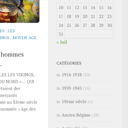
10
11
12
13
14
15
16
17
18
19
20
21
22
23
24
25
26
27
28
29
30
ES
/
LES
31
KINGS
/
MOYEN-AGE
« Juil
 « hommes
…
CATÉGORIES
ES LES VIKINGS,
1914-1918
(30)
DU NORD » … QUI
1939-1945
(16)
étaient des
mmerçants
19ème siècle
(6)
ème au XIème siècle
t nommée « âge des
Ancien Régime
(28)