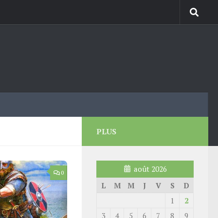
PLUS
août 2026
0
L
M
M
J
V
S
D
1
2
3
4
5
6
7
8
9