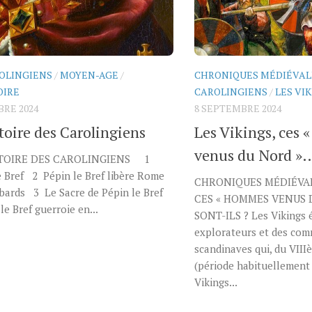
ROLINGIENS
/
MOYEN-AGE
/
CHRONIQUES MÉDIÉVAL
OIRE
CAROLINGIENS
/
LES VI
BRE 2024
8 SEPTEMBRE 2024
toire des Carolingiens
Les Vikings, ces
venus du Nord »
OIRE DES CAROLINGIENS 1
 Bref 2 Pépin le Bref libère Rome
CHRONIQUES MÉDIÉVAL
bards 3 Le Sacre de Pépin le Bref
CES « HOMMES VENUS 
le Bref guerroie en...
SONT-ILS ? Les Vikings 
explorateurs et des co
scandinaves qui, du VIII
(période habituellemen
Vikings...