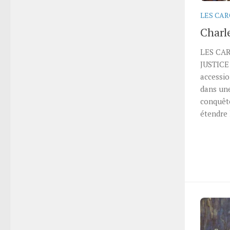
LES CA
Charl
LES CA
JUSTIC
accessio
dans une
conquêt
étendre 