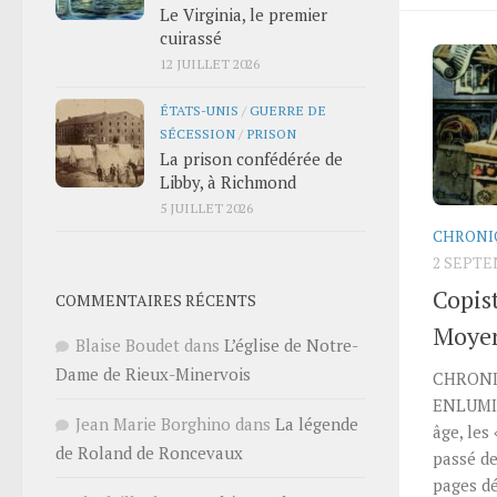
Le Virginia, le premier
cuirassé
12 JUILLET 2026
ÉTATS-UNIS
/
GUERRE DE
SÉCESSION
/
PRISON
La prison confédérée de
Libby, à Richmond
5 JUILLET 2026
CHRONI
2 SEPTE
Copis
COMMENTAIRES RÉCENTS
Moye
Blaise Boudet
dans
L’église de Notre-
Dame de Rieux-Minervois
CHRONI
ENLUMI
Jean Marie Borghino
dans
La légende
âge, les
de Roland de Roncevaux
passé d
pages d