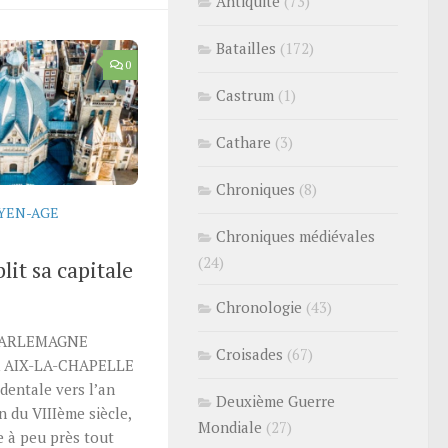
Antiquité
(73)
Batailles
(172)
0
Castrum
(1)
Cathare
(3)
Chroniques
(8)
YEN-AGE
Chroniques médiévales
(24)
it sa capitale
Chronologie
(43)
HARLEMAGNE
Croisades
(67)
A AIX-LA-CHAPELLE
dentale vers l’an
Deuxième Guerre
du VIIIème siècle,
Mondiale
(27)
e à peu près tout