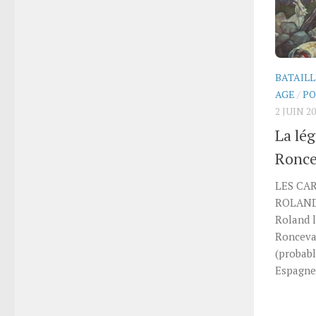
BATAILL
AGE
/
PO
2 JUIN 2
La lé
Ronc
LES CA
ROLAND 
Roland l
Ronceva
(probabl
Espagne)