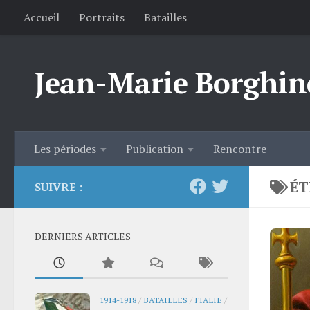
Accueil
Portraits
Batailles
Skip to content
Jean-Marie Borghin
Les périodes
Publication
Rencontre
ÉT
SUIVRE :
DERNIERS ARTICLES
1914-1918
/
BATAILLES
/
ITALIE
/