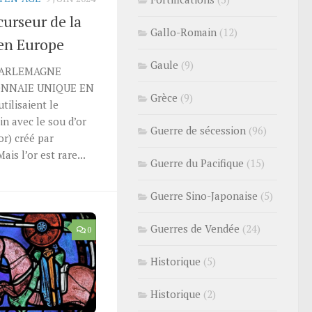
urseur de la
Gallo-Romain
(12)
en Europe
Gaule
(9)
HARLEMAGNE
ONNAIE UNIQUE EN
Grèce
(9)
ilisaient le
n avec le sou d’or
Guerre de sécession
(96)
’or) créé par
is l’or est rare...
Guerre du Pacifique
(15)
Guerre Sino-Japonaise
(5)
Guerres de Vendée
(24)
0
Historique
(5)
Historique
(2)