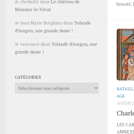
chedaille
dans
Le château de
beauté. 
Miramas-le-Vieux
Jean Marie Borghino
dans
Yolande
d’Aragon, une grande dame !
cazenave
dans
Yolande d’Aragon, une
grande dame !
CATÉGORIES
Catégories
BATAILL
AGE
10 JUIN 
Charl
LES CA
ANNEXE