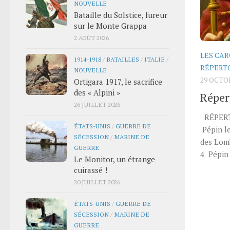
NOUVELLE
Bataille du Solstice, fureur
sur le Monte Grappa
2 AOÛT 2026
LES CA
1914-1918
/
BATAILLES
/
ITALIE
/
RÉPERT
NOUVELLE
29 OCTO
Ortigara 1917, le sacrifice
des « Alpini »
Réper
26 JUILLET 2026
RÉPERT
ÉTATS-UNIS
/
GUERRE DE
Pépin le
SÉCESSION
/
MARINE DE
des Lom
GUERRE
4 Pépin 
Le Monitor, un étrange
cuirassé !
20 JUILLET 2026
ÉTATS-UNIS
/
GUERRE DE
SÉCESSION
/
MARINE DE
GUERRE