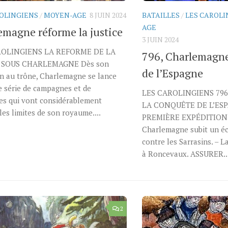
ROLINGIENS
/
MOYEN-AGE
8 JUIN 2024
BATAILLES
/
LES CAROLI
AGE
emagne réforme la justice
3 JUIN 2024
ROLINGIENS LA REFORME DE LA
796, Charlemagne
E SOUS CHARLEMAGNE Dès son
de l’Espagne
n au trône, Charlemagne se lance
 série de campagnes et de
LES CAROLINGIENS 79
es qui vont considérablement
LA CONQUÊTE DE L’ESP
les limites de son royaume....
PREMIÈRE EXPÉDITION L
Charlemagne subit un é
contre les Sarrasins. – 
à Roncevaux. ASSURER..
2