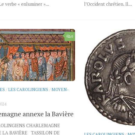
Le verbe « enluminer »...
l’Occident chrétien. Il...
0
ES
/
LES CAROLINGIENS
/
MOYEN-
2024
emagne annexe la Bavière
ROLINGIENS CHARLEMAGNE
 LA BAVIÈRE TASSILON DE
LES CAROLINGIENS
/
MO