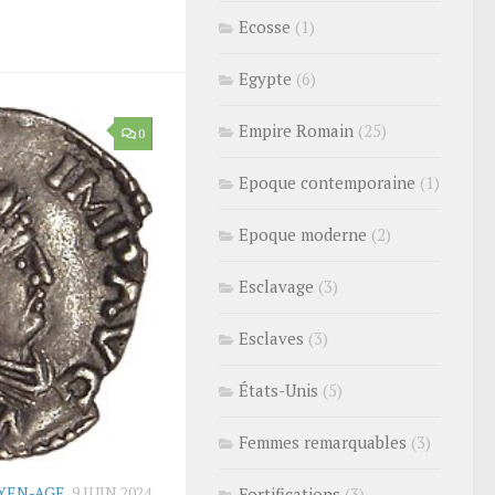
Ecosse
(1)
Egypte
(6)
Empire Romain
(25)
0
Epoque contemporaine
(1)
Epoque moderne
(2)
Esclavage
(3)
Esclaves
(3)
États-Unis
(5)
Femmes remarquables
(3)
YEN-AGE
9 JUIN 2024
Fortifications
(3)