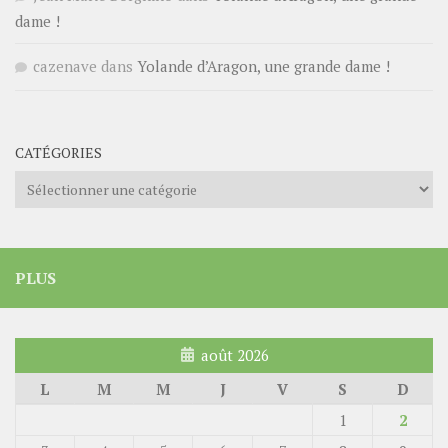
dame !
cazenave
dans
Yolande d’Aragon, une grande dame !
CATÉGORIES
Catégories
PLUS
août 2026
L
M
M
J
V
S
D
1
2