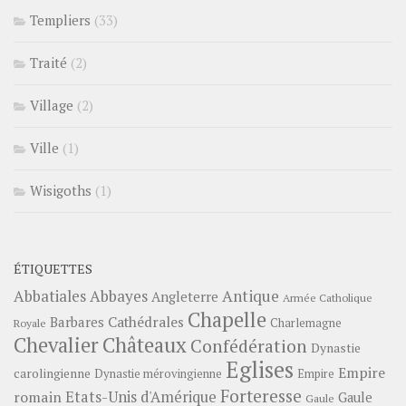
Templiers
(33)
Traité
(2)
Village
(2)
Ville
(1)
Wisigoths
(1)
ÉTIQUETTES
Abbayes
Antique
Abbatiales
Angleterre
Armée Catholique
Chapelle
Barbares
Cathédrales
Charlemagne
Royale
Châteaux
Chevalier
Confédération
Dynastie
Eglises
Empire
carolingienne
Dynastie mérovingienne
Empire
Forteresse
romain
Etats-Unis d'Amérique
Gaule
Gaule