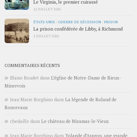
Le Virginia, le premier cuirassé
12 JUILLET 2026
ÉTATS-UNIS
/
GUERRE DE SÉCESSION
/
PRISON
La prison confédérée de Libby, à Richmond
5 JUILLET 2026
COMMENTAIRES RÉCENTS
Blaise Boudet
dans
L’église de Notre-Dame de Rieux-
Minervois
Jean Marie Borghino
dans
La légende de Roland de
Roncevaux
chedaille
dans
Le château de Miramas-le-Vieux
Jean Marie Borghino
dans
Yolande d’Aragon, une grande