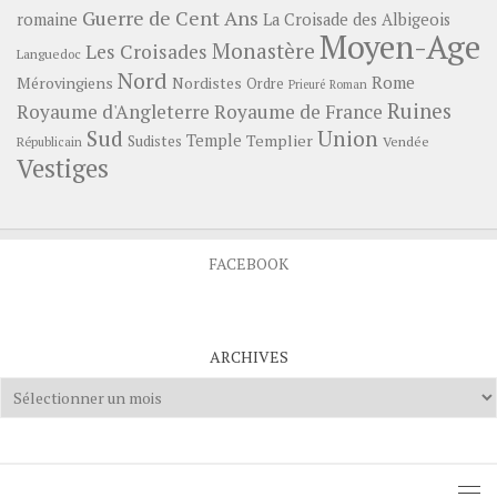
Guerre de Cent Ans
romaine
La Croisade des Albigeois
Moyen-Age
Monastère
Les Croisades
Languedoc
Nord
Rome
Mérovingiens
Nordistes
Ordre
Prieuré
Roman
Ruines
Royaume d'Angleterre
Royaume de France
Sud
Union
Temple
Templier
Sudistes
Vendée
Républicain
Vestiges
FACEBOOK
ARCHIVES
Archives