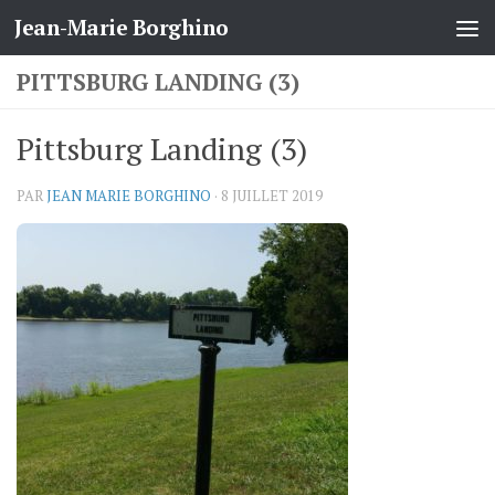
Jean-Marie Borghino
Skip to content
PITTSBURG LANDING (3)
Pittsburg Landing (3)
PAR
JEAN MARIE BORGHINO
·
8 JUILLET 2019