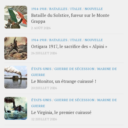
1914-1918
/
BATAILLES
/
ITALIE
/
NOUVELLE
Bataille du Solstice, fureur sur le Monte
Grappa
2 AOÛT 2026
1914-1918
/
BATAILLES
/
ITALIE
/
NOUVELLE
Ortigara 1917, le sacrifice des « Alpini »
26 JUILLET 2026
ÉTATS-UNIS
/
GUERRE DE SÉCESSION
/
MARINE DE
GUERRE
Le Monitor, un étrange cuirassé !
20 JUILLET 2026
ÉTATS-UNIS
/
GUERRE DE SÉCESSION
/
MARINE DE
GUERRE
Le Virginia, le premier cuirassé
12 JUILLET 2026