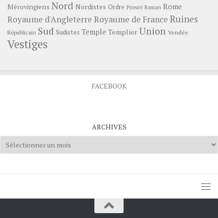
Nord
Rome
Mérovingiens
Nordistes
Ordre
Prieuré
Roman
Ruines
Royaume d'Angleterre
Royaume de France
Sud
Union
Temple
Templier
Sudistes
Vendée
Républicain
Vestiges
FACEBOOK
ARCHIVES
Archives