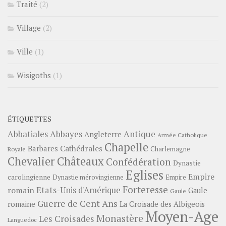
Traité
(2)
Village
(2)
Ville
(1)
Wisigoths
(1)
ÉTIQUETTES
Abbayes
Antique
Abbatiales
Angleterre
Armée Catholique
Chapelle
Barbares
Cathédrales
Charlemagne
Royale
Châteaux
Chevalier
Confédération
Dynastie
Eglises
Empire
carolingienne
Dynastie mérovingienne
Empire
Forteresse
romain
Etats-Unis d'Amérique
Gaule
Gaule
Guerre de Cent Ans
romaine
La Croisade des Albigeois
Moyen-Age
Monastère
Les Croisades
Languedoc