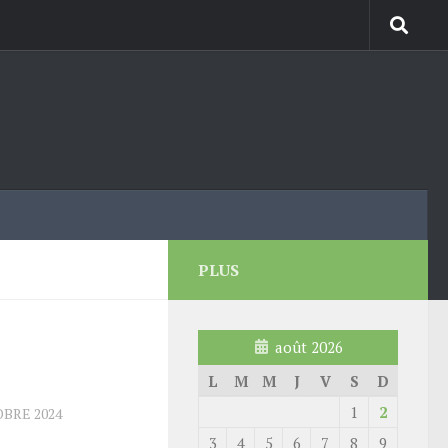
PLUS
août 2026
L
M
M
J
V
S
D
1
2
OBRE 2024
3
4
5
6
7
8
9