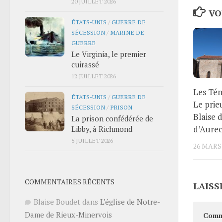
20 JUILLET 2026
VO
ÉTATS-UNIS
/
GUERRE DE
SÉCESSION
/
MARINE DE
GUERRE
Le Virginia, le premier
cuirassé
12 JUILLET 2026
Les Tém
ÉTATS-UNIS
/
GUERRE DE
Le prie
SÉCESSION
/
PRISON
Blaise 
La prison confédérée de
d’Aure
Libby, à Richmond
5 JUILLET 2026
26 MARS
COMMENTAIRES RÉCENTS
LAISS
Blaise Boudet
dans
L’église de Notre-
Dame de Rieux-Minervois
Comm