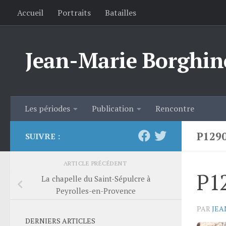
Accueil
Portraits
Batailles
Skip to content
Jean-Marie Borghin
Les périodes
Publication
Rencontre
P129
SUIVRE :
ARTICLE PRÉCÉDENT
P1
La chapelle du Saint-Sépulcre à
Peyrolles-en-Provence
PAR
JEA
DERNIERS ARTICLES