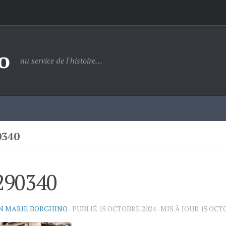
o
au service de l'histoire…
0340
290340
N MARIE BORGHINO
· PUBLIÉ
15 OCTOBRE 2024
· MIS À JOUR
15 OCT