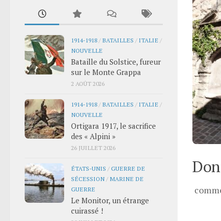
1914-1918
/
BATAILLES
/
ITALIE
/
NOUVELLE
Bataille du Solstice, fureur
sur le Monte Grappa
2 AOÛT 2026
1914-1918
/
BATAILLES
/
ITALIE
/
NOUVELLE
Ortigara 1917, le sacrifice
des « Alpini »
26 JUILLET 2026
Donn
ÉTATS-UNIS
/
GUERRE DE
SÉCESSION
/
MARINE DE
comme
GUERRE
Le Monitor, un étrange
cuirassé !