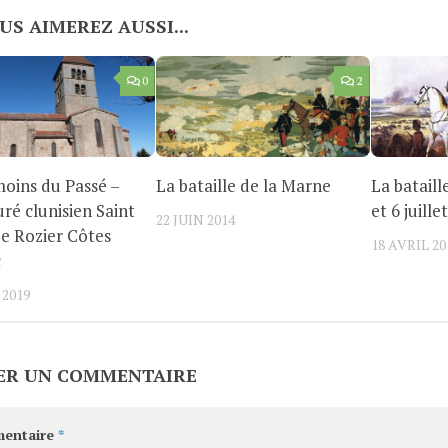
US AIMEREZ AUSSI...
0
2
oins du Passé –
La bataille de la Marne
La batail
uré clunisien Saint
et 6 juille
22 JUIN 2014
de Rozier Côtes
18 AVRIL 20
c
 2019
ER UN COMMENTAIRE
entaire
*