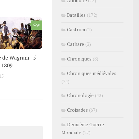
Antiquité
(73)
Batailles
(172)
0
Castrum
(1)
Cathare
(3)
le de Wagram | 5
Chroniques
(8)
t 1809
Chroniques médiévales
15
(24)
Chronologie
(43)
Croisades
(67)
Deuxième Guerre
Mondiale
(27)