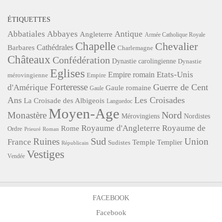
ÉTIQUETTES
Abbatiales
Abbayes
Antique
Angleterre
Armée Catholique Royale
Chapelle
Chevalier
Cathédrales
Barbares
Charlemagne
Châteaux
Confédération
Dynastie carolingienne
Dynastie
Eglises
Etats-Unis
Empire romain
mérovingienne
Empire
Forteresse
Guerre de Cent
d'Amérique
Gaule romaine
Gaule
Ans
Les Croisades
La Croisade des Albigeois
Languedoc
Moyen-Age
Nord
Monastère
Mérovingiens
Nordistes
Royaume d'Angleterre
Royaume de
Rome
Ordre
Roman
Prieuré
Sud
Ruines
Union
France
Temple
Templier
Sudistes
Républicain
Vestiges
Vendée
FACEBOOK
Facebook