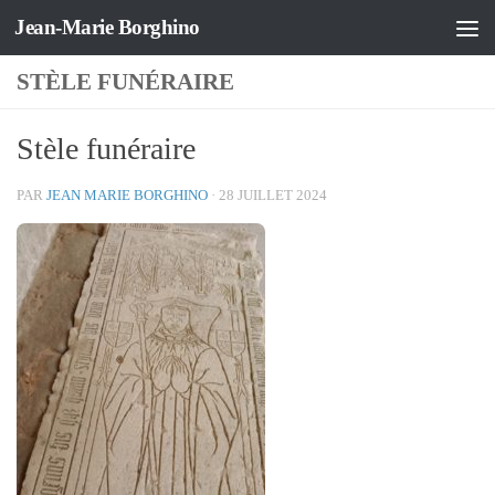
Jean-Marie Borghino
Skip to content
STÈLE FUNÉRAIRE
Stèle funéraire
PAR
JEAN MARIE BORGHINO
·
28 JUILLET 2024