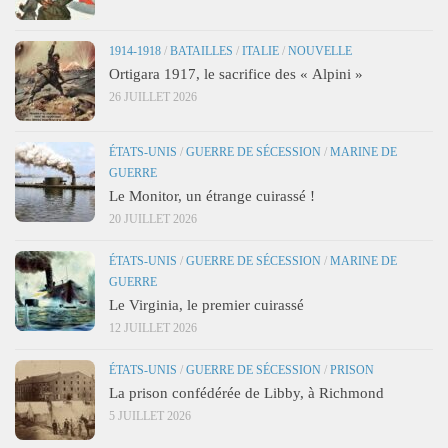
1914-1918
/
BATAILLES
/
ITALIE
/
NOUVELLE
Ortigara 1917, le sacrifice des « Alpini »
26 JUILLET 2026
ÉTATS-UNIS
/
GUERRE DE SÉCESSION
/
MARINE DE
GUERRE
Le Monitor, un étrange cuirassé !
20 JUILLET 2026
ÉTATS-UNIS
/
GUERRE DE SÉCESSION
/
MARINE DE
GUERRE
Le Virginia, le premier cuirassé
12 JUILLET 2026
ÉTATS-UNIS
/
GUERRE DE SÉCESSION
/
PRISON
La prison confédérée de Libby, à Richmond
5 JUILLET 2026