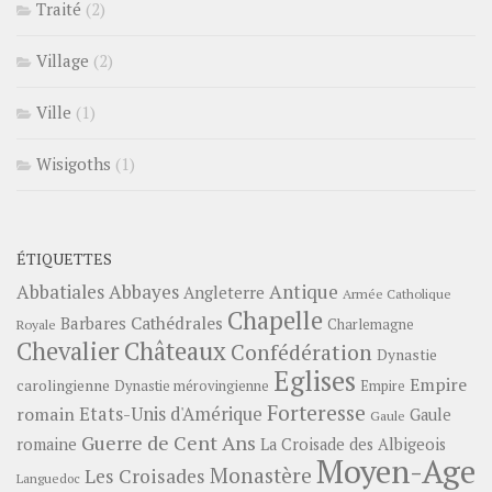
Traité
(2)
Village
(2)
Ville
(1)
Wisigoths
(1)
ÉTIQUETTES
Abbayes
Antique
Abbatiales
Angleterre
Armée Catholique
Chapelle
Barbares
Cathédrales
Charlemagne
Royale
Châteaux
Chevalier
Confédération
Dynastie
Eglises
Empire
carolingienne
Dynastie mérovingienne
Empire
Forteresse
romain
Etats-Unis d'Amérique
Gaule
Gaule
Guerre de Cent Ans
romaine
La Croisade des Albigeois
Moyen-Age
Monastère
Les Croisades
Languedoc