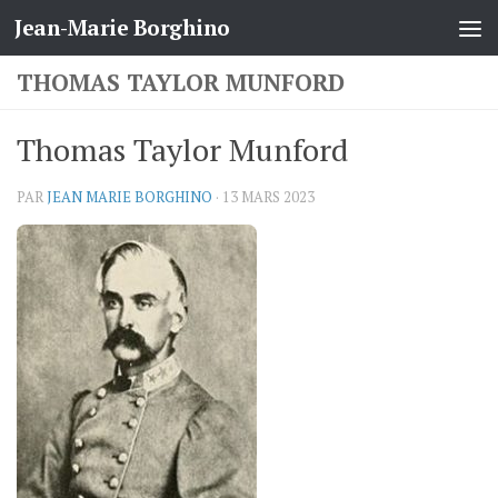
Jean-Marie Borghino
Skip to content
THOMAS TAYLOR MUNFORD
Thomas Taylor Munford
PAR
JEAN MARIE BORGHINO
·
13 MARS 2023