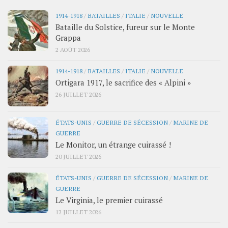
1914-1918
/
BATAILLES
/
ITALIE
/
NOUVELLE
Bataille du Solstice, fureur sur le Monte
Grappa
2 AOÛT 2026
1914-1918
/
BATAILLES
/
ITALIE
/
NOUVELLE
Ortigara 1917, le sacrifice des « Alpini »
26 JUILLET 2026
ÉTATS-UNIS
/
GUERRE DE SÉCESSION
/
MARINE DE
GUERRE
Le Monitor, un étrange cuirassé !
20 JUILLET 2026
ÉTATS-UNIS
/
GUERRE DE SÉCESSION
/
MARINE DE
GUERRE
Le Virginia, le premier cuirassé
12 JUILLET 2026