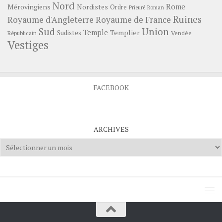
Nord
Rome
Mérovingiens
Nordistes
Ordre
Prieuré
Roman
Ruines
Royaume d'Angleterre
Royaume de France
Sud
Union
Temple
Templier
Sudistes
Vendée
Républicain
Vestiges
FACEBOOK
ARCHIVES
Archives