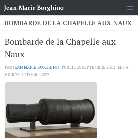
Jean-Marie Borghino
Skip to content
BOMBARDE DE LA CHAPELLE AUX NAUX
Bombarde de la Chapelle aux
Naux
PAR
JEAN MARIE BORGHINO
· PUBLIÉ
26 SEPTEMBRE 2022
· MIS À
JOUR
28 OCTOBRE 2022