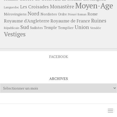
Moyen-Age
Monastère
Les Croisades
Languedoc
Nord
Rome
Mérovingiens
Nordistes
Ordre
Prieuré
Roman
Ruines
Royaume d'Angleterre
Royaume de France
Sud
Union
Temple
Templier
Sudistes
Vendée
Républicain
Vestiges
FACEBOOK
ARCHIVES
Archives