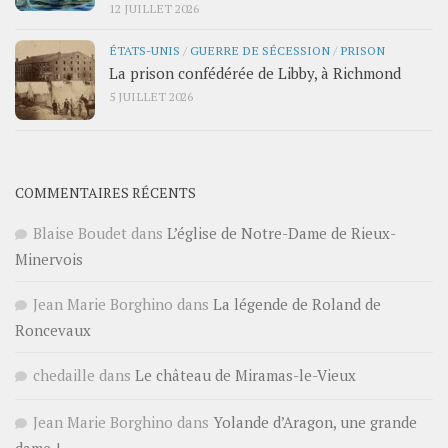
12 JUILLET 2026
ÉTATS-UNIS
/
GUERRE DE SÉCESSION
/
PRISON
La prison confédérée de Libby, à Richmond
5 JUILLET 2026
COMMENTAIRES RÉCENTS
Blaise Boudet
dans
L’église de Notre-Dame de Rieux-
Minervois
Jean Marie Borghino
dans
La légende de Roland de
Roncevaux
chedaille
dans
Le château de Miramas-le-Vieux
Jean Marie Borghino
dans
Yolande d’Aragon, une grande
dame !