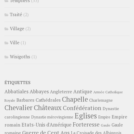
Templiers
(33)
Traité
(2)
Village
(2)
Ville
(1)
Wisigoths
(1)
ÉTIQUETTES
Abbayes
Antique
Abbatiales
Angleterre
Armée Catholique
Chapelle
Barbares
Cathédrales
Charlemagne
Royale
Châteaux
Chevalier
Confédération
Dynastie
Eglises
Empire
carolingienne
Dynastie mérovingienne
Empire
Forteresse
romain
Etats-Unis d'Amérique
Gaule
Gaule
Guerre de Cent Ans
romaine
La Croisade des Albigeois