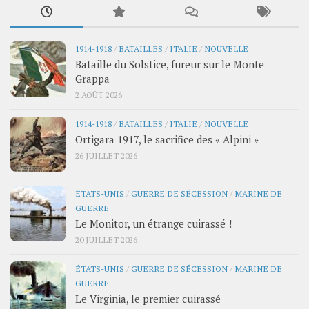
1914-1918
/
BATAILLES
/
ITALIE
/
NOUVELLE
Bataille du Solstice, fureur sur le Monte
Grappa
2 AOÛT 2026
1914-1918
/
BATAILLES
/
ITALIE
/
NOUVELLE
Ortigara 1917, le sacrifice des « Alpini »
26 JUILLET 2026
ÉTATS-UNIS
/
GUERRE DE SÉCESSION
/
MARINE DE
GUERRE
Le Monitor, un étrange cuirassé !
20 JUILLET 2026
ÉTATS-UNIS
/
GUERRE DE SÉCESSION
/
MARINE DE
GUERRE
Le Virginia, le premier cuirassé