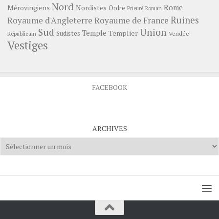
Nord
Rome
Mérovingiens
Nordistes
Ordre
Prieuré
Roman
Ruines
Royaume d'Angleterre
Royaume de France
Sud
Union
Temple
Templier
Sudistes
Vendée
Républicain
Vestiges
FACEBOOK
ARCHIVES
Archives