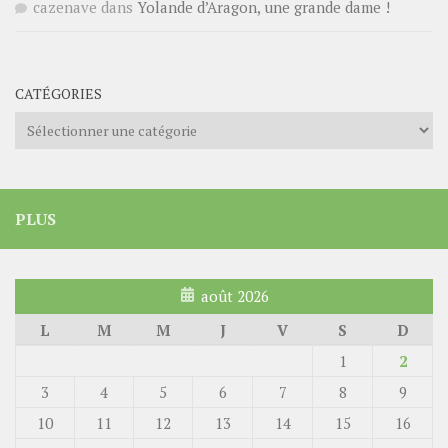
cazenave
dans
Yolande d’Aragon, une grande dame !
CATÉGORIES
Catégories
PLUS
août 2026
L
M
M
J
V
S
D
1
2
3
4
5
6
7
8
9
10
11
12
13
14
15
16