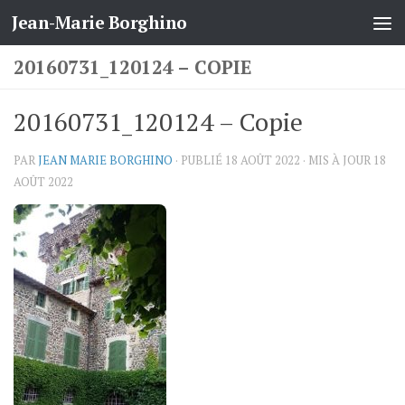
Jean-Marie Borghino
Skip to content
20160731_120124 – COPIE
20160731_120124 – Copie
PAR
JEAN MARIE BORGHINO
· PUBLIÉ
18 AOÛT 2022
· MIS À JOUR
18
AOÛT 2022