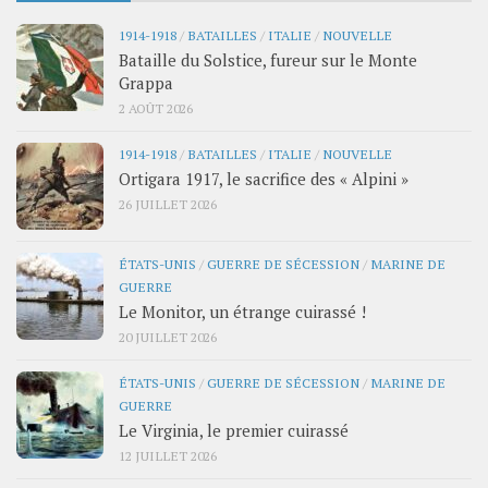
1914-1918
/
BATAILLES
/
ITALIE
/
NOUVELLE
Bataille du Solstice, fureur sur le Monte
Grappa
2 AOÛT 2026
1914-1918
/
BATAILLES
/
ITALIE
/
NOUVELLE
Ortigara 1917, le sacrifice des « Alpini »
26 JUILLET 2026
ÉTATS-UNIS
/
GUERRE DE SÉCESSION
/
MARINE DE
GUERRE
Le Monitor, un étrange cuirassé !
20 JUILLET 2026
ÉTATS-UNIS
/
GUERRE DE SÉCESSION
/
MARINE DE
GUERRE
Le Virginia, le premier cuirassé
12 JUILLET 2026