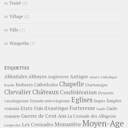
Traité
(2)
Village
(2)
Ville
(1)
Wisigoths
(1)
ÉTIQUETTES
Abbayes
Antique
Abbatiales
Angleterre
Armée Catholique
Chapelle
Barbares
Cathédrales
Charlemagne
Royale
Châteaux
Chevalier
Confédération
Dynastie
Eglises
Empire
carolingienne
Dynastie mérovingienne
Empire
Forteresse
romain
Etats-Unis d'Amérique
Gaule
Gaule
Guerre de Cent Ans
romaine
La Croisade des Albigeois
Moyen-Age
Monastère
Les Croisades
Languedoc