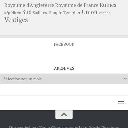
Ruines
Royaume d'Angleterre
Royaume de France
Sud
Union
Temple
Templier
Sudistes
Vendée
Républicain
Vestiges
FACEBOOK
ARCHIVES
Archives
Site réalisé par Kevin Cheucle pour Jean-Marie Borghino