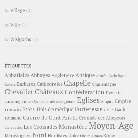
Village
(2)
Ville
(1)
Wisigoths
(1)
ÉTIQUETTES
Abbayes
Antique
Abbatiales
Angleterre
Armée Catholique
Chapelle
Barbares
Cathédrales
Charlemagne
Royale
Châteaux
Chevalier
Confédération
Dynastie
Eglises
Empire
carolingienne
Dynastie mérovingienne
Empire
Forteresse
romain
Etats-Unis d'Amérique
Gaule
Gaule
Guerre de Cent Ans
romaine
La Croisade des Albigeois
Moyen-Age
Monastère
Les Croisades
Languedoc
Nord
Rome
Mérovingiens
Nordistes
Ordre
Prieuré
Roman