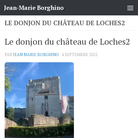
Jean-Marie Borghino
Skip to content
LE DONJON DU CHÂTEAU DE LOCHES2
Le donjon du château de Loches2
PAR
JEAN MARIE BORGHINO
·
4 SEPTEMBRE 2022