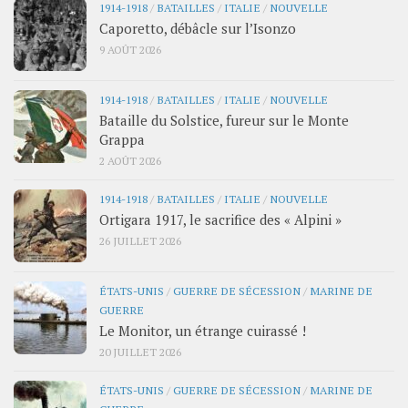
1914-1918
/
BATAILLES
/
ITALIE
/
NOUVELLE
Caporetto, débâcle sur l’Isonzo
9 AOÛT 2026
1914-1918
/
BATAILLES
/
ITALIE
/
NOUVELLE
Bataille du Solstice, fureur sur le Monte
Grappa
2 AOÛT 2026
1914-1918
/
BATAILLES
/
ITALIE
/
NOUVELLE
Ortigara 1917, le sacrifice des « Alpini »
26 JUILLET 2026
ÉTATS-UNIS
/
GUERRE DE SÉCESSION
/
MARINE DE
GUERRE
Le Monitor, un étrange cuirassé !
20 JUILLET 2026
ÉTATS-UNIS
/
GUERRE DE SÉCESSION
/
MARINE DE