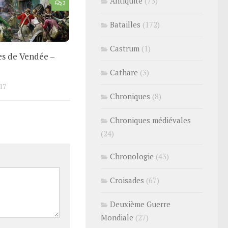
Antiquité
(73)
2
Batailles
(172)
Castrum
(1)
es de Vendée –
Cathare
(3)
17
Chroniques
(8)
Chroniques médiévales
(24)
Chronologie
(43)
Croisades
(67)
Deuxième Guerre
Mondiale
(27)