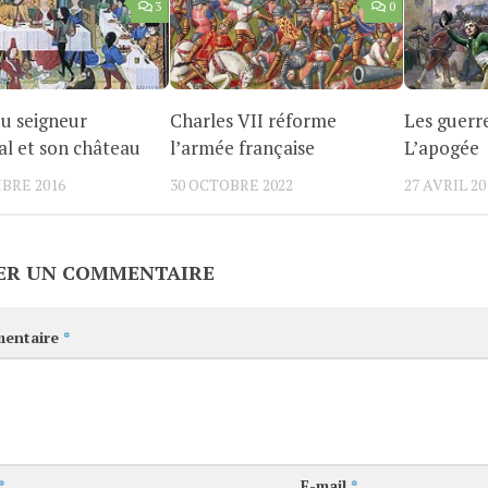
3
0
du seigneur
Charles VII réforme
Les guerr
l et son château
l’armée française
L’apogée
BRE 2016
30 OCTOBRE 2022
27 AVRIL 20
ER UN COMMENTAIRE
entaire
*
*
E-mail
*