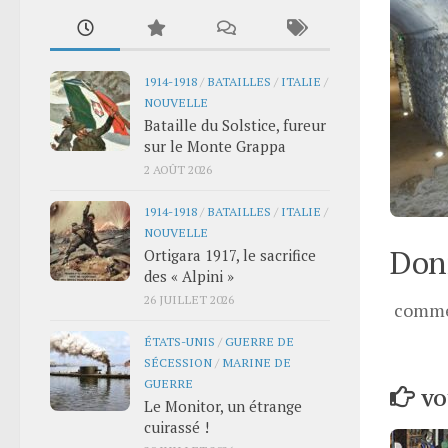
1914-1918
/
BATAILLES
/
ITALIE
/
NOUVELLE
Bataille du Solstice, fureur
sur le Monte Grappa
2 AOÛT 2026
1914-1918
/
BATAILLES
/
ITALIE
/
NOUVELLE
Donn
Ortigara 1917, le sacrifice
des « Alpini »
26 JUILLET 2026
comme
ÉTATS-UNIS
/
GUERRE DE
SÉCESSION
/
MARINE DE
GUERRE
VO
Le Monitor, un étrange
cuirassé !