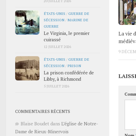
20 JUILLET 2026
ÉTATS-UNIS
/
GUERRE DE
SÉCESSION
/
MARINE DE
GUERRE
La vie 
Le Virginia, le premier
cuirassé
médiéva
12 JUILLET 2026
9 DÉCEM
ÉTATS-UNIS
/
GUERRE DE
SÉCESSION
/
PRISON
La prison confédérée de
LAISS
Libby, à Richmond
5 JUILLET 2026
Comm
COMMENTAIRES RÉCENTS
Blaise Boudet
dans
L’église de Notre-
Dame de Rieux-Minervois
Nom