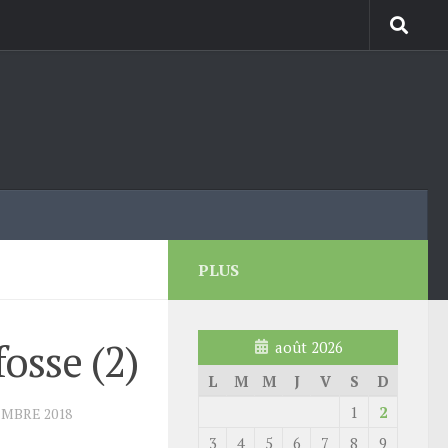
PLUS
fosse (2)
août 2026
L
M
M
J
V
S
D
1
2
EMBRE 2018
3
4
5
6
7
8
9