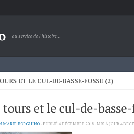
o
au service de l'histoire…
OURS ET LE CUL-DE-BASSE-FOSSE (2)
 tours et le cul-de-basse-
N MARIE BORGHINO
· PUBLIÉ
4 DÉCEMBRE 2018
· MIS À JOUR
4 DÉC