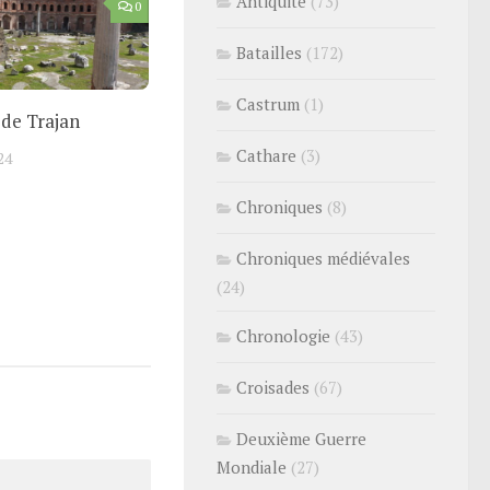
Antiquité
(73)
0
Batailles
(172)
Castrum
(1)
de Trajan
Cathare
(3)
24
Chroniques
(8)
Chroniques médiévales
(24)
Chronologie
(43)
Croisades
(67)
Deuxième Guerre
Mondiale
(27)