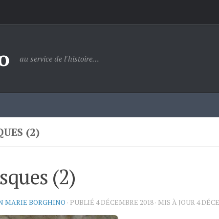
o
au service de l'histoire…
UES (2)
sques (2)
N MARIE BORGHINO
· PUBLIÉ
4 DÉCEMBRE 2018
· MIS À JOUR
4 DÉC