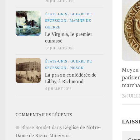
20 JUILLET 2026
ÉTATS-UNIS
/
GUERRE DE
SÉCESSION
/
MARINE DE
GUERRE
Le Virginia, le premier
cuirassé
12 JUILLET 2026
ÉTATS-UNIS
/
GUERRE DE
SÉCESSION
/
PRISON
Moyen 
La prison confédérée de
parisie
Libby, à Richmond
marchan
5 JUILLET 2026
24 JUILL
COMMENTAIRES RÉCENTS
LAISS
Blaise Boudet
dans
L’église de Notre-
Dame de Rieux-Minervois
Comm