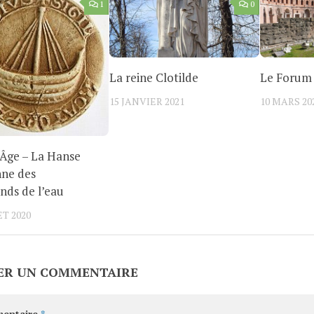
1
0
La reine Clotilde
Le Forum 
15 JANVIER 2021
10 MARS 20
Âge – La Hanse
nne des
ds de l’eau
ET 2020
ER UN COMMENTAIRE
entaire
*