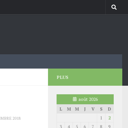
PLUS
août 2026
L
M
M
J
V
S
D
1
2
EMBRE 2018
3
4
5
6
7
8
9