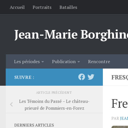
Accueil
Portraits
Batailles
Skip to content
Jean-Marie Borghin
Les périodes
Publication
Rencontre
FRESQ
SUIVRE :
ARTICLE PRÉCÉDENT
Fre
Les Témoins du Passé – Le château-
prieuré de Pommiers-en-Forez
PAR
JEA
DERNIERS ARTICLES