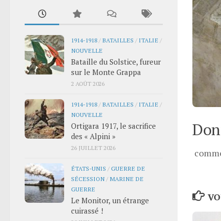
1914-1918
/
BATAILLES
/
ITALIE
/
NOUVELLE
Bataille du Solstice, fureur
sur le Monte Grappa
2 AOÛT 2026
1914-1918
/
BATAILLES
/
ITALIE
/
NOUVELLE
Donn
Ortigara 1917, le sacrifice
des « Alpini »
26 JUILLET 2026
comme
ÉTATS-UNIS
/
GUERRE DE
SÉCESSION
/
MARINE DE
GUERRE
VO
Le Monitor, un étrange
cuirassé !