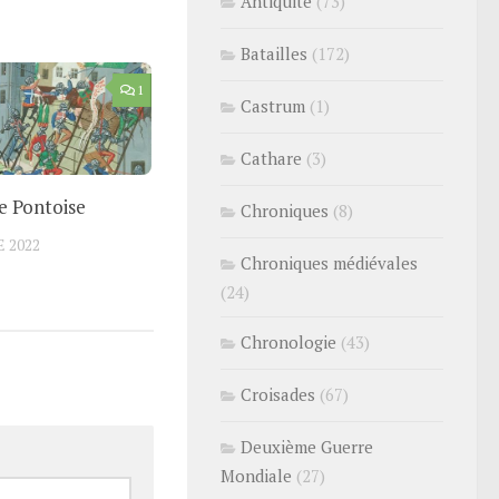
Antiquité
(73)
Batailles
(172)
1
Castrum
(1)
Cathare
(3)
e Pontoise
Chroniques
(8)
 2022
Chroniques médiévales
(24)
Chronologie
(43)
Croisades
(67)
Deuxième Guerre
Mondiale
(27)