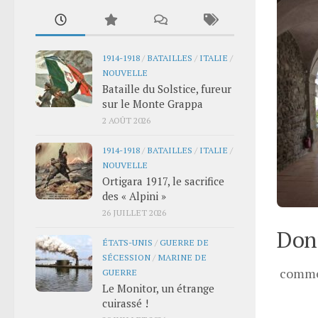
1914-1918
/
BATAILLES
/
ITALIE
/
NOUVELLE
Bataille du Solstice, fureur
sur le Monte Grappa
2 AOÛT 2026
1914-1918
/
BATAILLES
/
ITALIE
/
NOUVELLE
Ortigara 1917, le sacrifice
des « Alpini »
26 JUILLET 2026
Donn
ÉTATS-UNIS
/
GUERRE DE
SÉCESSION
/
MARINE DE
comme
GUERRE
Le Monitor, un étrange
cuirassé !