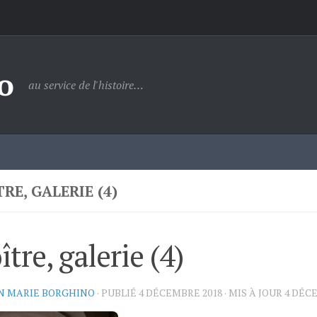
o
au service de l'histoire…
RE, GALERIE (4)
ître, galerie (4)
N MARIE BORGHINO
· PUBLIÉ
4 DÉCEMBRE 2018
· MIS À JOUR
4 DÉC