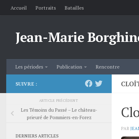
Accueil
Portraits
Batailles
Skip to content
Jean-Marie Borghin
Les périodes
Publication
Rencontre
CLOÎT
SUIVRE :
ARTICLE PRÉCÉDENT
Clo
Les Témoins du Passé – Le château-
prieuré de Pommiers-en-Forez
PAR
JEA
DERNIERS ARTICLES