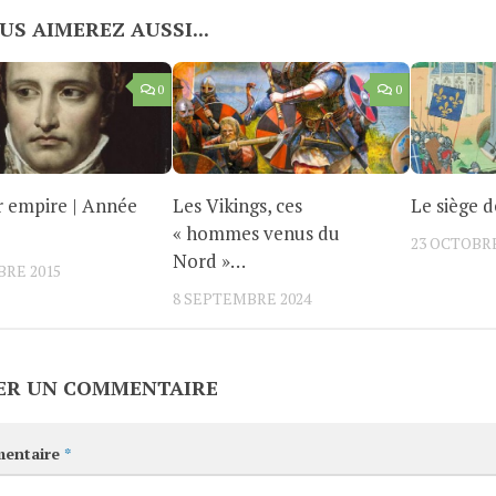
US AIMEREZ AUSSI...
0
0
 empire | Année
Les Vikings, ces
Le siège d
« hommes venus du
23 OCTOBRE
Nord »…
BRE 2015
8 SEPTEMBRE 2024
ER UN COMMENTAIRE
entaire
*