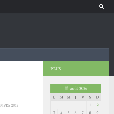
PLUS
août 2026
L
M
M
J
V
S
D
1
2
EMBRE 2018
3
4
5
6
7
8
9