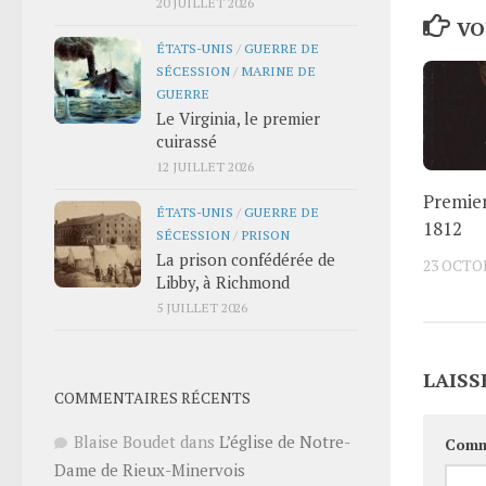
20 JUILLET 2026
VO
ÉTATS-UNIS
/
GUERRE DE
SÉCESSION
/
MARINE DE
GUERRE
Le Virginia, le premier
cuirassé
12 JUILLET 2026
Premier
ÉTATS-UNIS
/
GUERRE DE
1812
SÉCESSION
/
PRISON
La prison confédérée de
23 OCTO
Libby, à Richmond
5 JUILLET 2026
LAISS
COMMENTAIRES RÉCENTS
Blaise Boudet
dans
L’église de Notre-
Comm
Dame de Rieux-Minervois