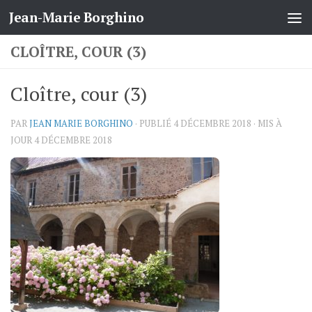
Jean-Marie Borghino
Skip to content
CLOÎTRE, COUR (3)
Cloître, cour (3)
PAR
JEAN MARIE BORGHINO
· PUBLIÉ
4 DÉCEMBRE 2018
· MIS À
JOUR
4 DÉCEMBRE 2018