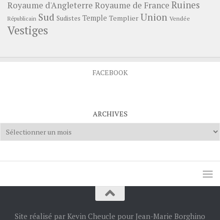
Ruines
Royaume d'Angleterre
Royaume de France
Sud
Union
Temple
Templier
Sudistes
Vendée
Républicain
Vestiges
FACEBOOK
ARCHIVES
Archives
Site réalisé par Kevin Cheucle pour Jean-Marie Borghino