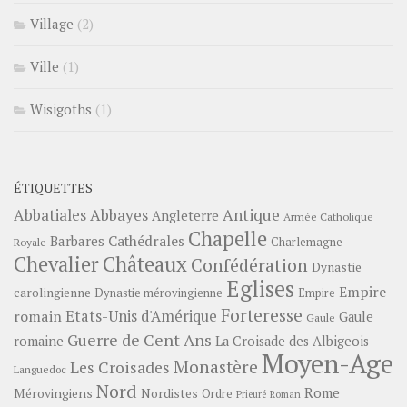
Village
(2)
Ville
(1)
Wisigoths
(1)
ÉTIQUETTES
Abbayes
Antique
Abbatiales
Angleterre
Armée Catholique
Chapelle
Barbares
Cathédrales
Charlemagne
Royale
Châteaux
Chevalier
Confédération
Dynastie
Eglises
Empire
carolingienne
Dynastie mérovingienne
Empire
Forteresse
romain
Etats-Unis d'Amérique
Gaule
Gaule
Guerre de Cent Ans
romaine
La Croisade des Albigeois
Moyen-Age
Monastère
Les Croisades
Languedoc
Nord
Rome
Mérovingiens
Nordistes
Ordre
Prieuré
Roman