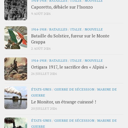
1914-1918
/
BATAILLES
/
ITALIE
/
NOUVELLE
Caporetto, débâcle sur l’Isonzo
9 AOÛT 2026
1914-1918
/
BATAILLES
/
ITALIE
/
NOUVELLE
Bataille du Solstice, fureur sur le Monte
Grappa
2 AOÛT 2026
1914-1918
/
BATAILLES
/
ITALIE
/
NOUVELLE
Ortigara 1917, le sacrifice des « Alpini »
26 JUILLET 2026
ÉTATS-UNIS
/
GUERRE DE SÉCESSION
/
MARINE DE
GUERRE
Le Monitor, un étrange cuirassé !
20 JUILLET 2026
ÉTATS-UNIS
/
GUERRE DE SÉCESSION
/
MARINE DE
GUERRE