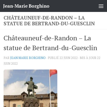
Jean-Marie Borghino
Skip to content
CHÂTEAUNEUF-DE-RANDON – LA
STATUE DE BERTRAND-DU-GUESCLIN
Châteauneuf-de-Randon – La
statue de Bertrand-du-Guesclin
PAR
JEAN MARIE BORGHINO
· PUBLIÉ
22 JUIN 2022
· MIS À JOUR
22
JUIN 2022