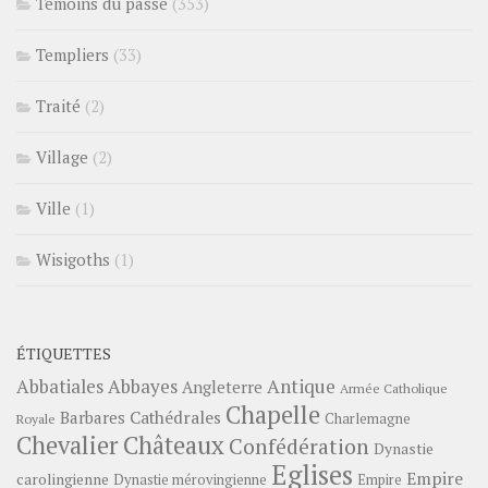
Témoins du passé
(353)
Templiers
(33)
Traité
(2)
Village
(2)
Ville
(1)
Wisigoths
(1)
ÉTIQUETTES
Abbayes
Antique
Abbatiales
Angleterre
Armée Catholique
Chapelle
Barbares
Cathédrales
Charlemagne
Royale
Châteaux
Chevalier
Confédération
Dynastie
Eglises
Empire
carolingienne
Dynastie mérovingienne
Empire