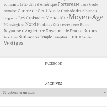
Forteresse
romain
Etats-Unis d'Amérique
Gaule
Gaule
Guerre de Cent Ans
romaine
La Croisade des Albigeois
Moyen-Age
Monastère
Les Croisades
Languedoc
Nord
Rome
Mérovingiens
Nordistes
Ordre
Prieuré
Roman
Ruines
Royaume d'Angleterre
Royaume de France
Sud
Union
Temple
Templier
Sudistes
Vendée
Républicain
Vestiges
FACEBOOK
ARCHIVES
Archives