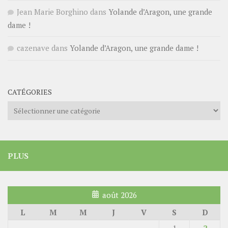
Jean Marie Borghino
dans
Yolande d’Aragon, une grande
dame !
cazenave
dans
Yolande d’Aragon, une grande dame !
CATÉGORIES
Catégories
PLUS
août 2026
L
M
M
J
V
S
D
1
2