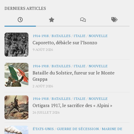
DERNIERS ARTICLES
1914-1918
/
BATAILLES
/
ITALIE
/
NOUVELLE
Caporetto, débâcle sur l’Isonzo
9 AOÛT 2026
1914-1918
/
BATAILLES
/
ITALIE
/
NOUVELLE
Bataille du Solstice, fureur sur le Monte
Grappa
2 AOÛT 2026
1914-1918
/
BATAILLES
/
ITALIE
/
NOUVELLE
Ortigara 1917, le sacrifice des « Alpini »
26 JUILLET 2026
ÉTATS-UNIS
/
GUERRE DE SÉCESSION
/
MARINE DE