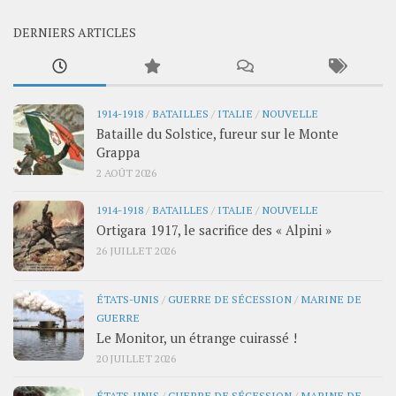
DERNIERS ARTICLES
1914-1918
/
BATAILLES
/
ITALIE
/
NOUVELLE
Bataille du Solstice, fureur sur le Monte
Grappa
2 AOÛT 2026
1914-1918
/
BATAILLES
/
ITALIE
/
NOUVELLE
Ortigara 1917, le sacrifice des « Alpini »
26 JUILLET 2026
ÉTATS-UNIS
/
GUERRE DE SÉCESSION
/
MARINE DE
GUERRE
Le Monitor, un étrange cuirassé !
20 JUILLET 2026
ÉTATS-UNIS
/
GUERRE DE SÉCESSION
/
MARINE DE