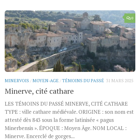
0
MINERVOIS
/
MOYEN-AGE
/
TÉMOINS DU PASSÉ
31 MARS 2025
Minerve, cité cathare
LES TÉMOINS DU PASSÉ MINERVE, CITÉ CATHARE
TYPE : ville cathare médiévale. ORIGINE : son nom est
attesté dès 843 sous la forme latinisée « pagus
Minerbensis ». ÉPOQUE : Moyen Âge. NOM LOCAL :
Minerve. Encerclé de gorges...