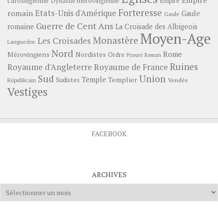
carolingienne
Dynastie mérovingienne
Empire
Forteresse
romain
Etats-Unis d'Amérique
Gaule
Gaule
Guerre de Cent Ans
romaine
La Croisade des Albigeois
Moyen-Age
Monastère
Les Croisades
Languedoc
Nord
Rome
Mérovingiens
Nordistes
Ordre
Prieuré
Roman
Ruines
Royaume d'Angleterre
Royaume de France
Sud
Union
Temple
Templier
Sudistes
Vendée
Républicain
Vestiges
FACEBOOK
ARCHIVES
Archives