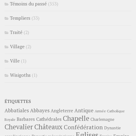
Témoins du passé
(353)
Templiers
(33)
Traité
(2)
Village
(2)
Ville
(1)
Wisigoths
(1)
ÉTIQUETTES
Abbayes
Antique
Abbatiales
Angleterre
Armée Catholique
Chapelle
Barbares
Cathédrales
Charlemagne
Royale
Châteaux
Chevalier
Confédération
Dynastie
Eglises
Empire