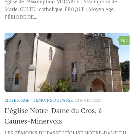
église de l’Assomption. VOCABLE : Assomption de
Marie. CULTE : catholique. ÉPOQUE : Moyen Âge.
PÉRIODE DE...
0
MOYEN-AGE
/
TÉMOINS DU PASSÉ
24 MARS 2025
L’église Notre-Dame du Cros, à
Caunes-Minervois
LES TÉMOINS DU PASSÉ L’ÉGLISE NOTRE-DAME DU