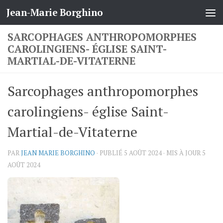
Jean-Marie Borghino
Skip to content
SARCOPHAGES ANTHROPOMORPHES
CAROLINGIENS- ÉGLISE SAINT-
MARTIAL-DE-VITATERNE
Sarcophages anthropomorphes
carolingiens- église Saint-
Martial-de-Vitaterne
PAR
JEAN MARIE BORGHINO
· PUBLIÉ
5 AOÛT 2024
· MIS À JOUR
5
AOÛT 2024