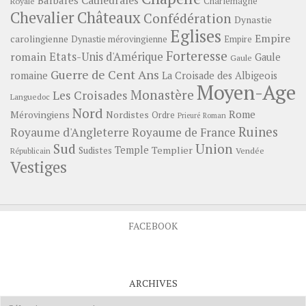
Cathédrales
Charlemagne
Royale
Châteaux
Chevalier
Confédération
Dynastie
Eglises
Empire
carolingienne
Dynastie mérovingienne
Empire
Forteresse
romain
Etats-Unis d'Amérique
Gaule
Gaule
Guerre de Cent Ans
romaine
La Croisade des Albigeois
Moyen-Age
Monastère
Les Croisades
Languedoc
Nord
Rome
Mérovingiens
Nordistes
Ordre
Prieuré
Roman
Ruines
Royaume d'Angleterre
Royaume de France
Sud
Union
Temple
Templier
Sudistes
Vendée
Républicain
Vestiges
FACEBOOK
ARCHIVES
Archives