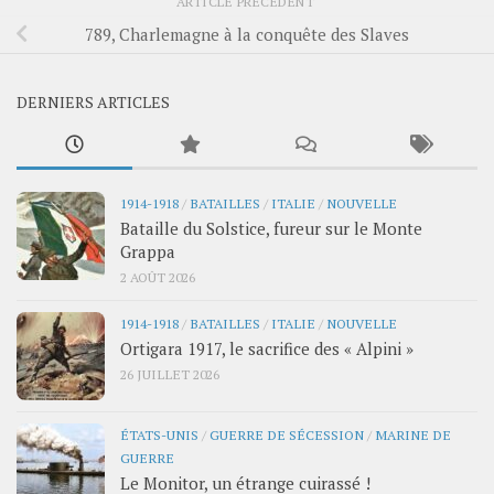
ARTICLE PRÉCÉDENT
789, Charlemagne à la conquête des Slaves
DERNIERS ARTICLES
1914-1918
/
BATAILLES
/
ITALIE
/
NOUVELLE
Bataille du Solstice, fureur sur le Monte
Grappa
2 AOÛT 2026
1914-1918
/
BATAILLES
/
ITALIE
/
NOUVELLE
Ortigara 1917, le sacrifice des « Alpini »
26 JUILLET 2026
ÉTATS-UNIS
/
GUERRE DE SÉCESSION
/
MARINE DE
GUERRE
Le Monitor, un étrange cuirassé !