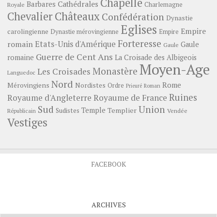
Chapelle
Barbares
Cathédrales
Charlemagne
Royale
Châteaux
Chevalier
Confédération
Dynastie
Eglises
Empire
carolingienne
Dynastie mérovingienne
Empire
Forteresse
romain
Etats-Unis d'Amérique
Gaule
Gaule
Guerre de Cent Ans
romaine
La Croisade des Albigeois
Moyen-Age
Monastère
Les Croisades
Languedoc
Nord
Rome
Mérovingiens
Nordistes
Ordre
Prieuré
Roman
Ruines
Royaume d'Angleterre
Royaume de France
Sud
Union
Temple
Templier
Sudistes
Vendée
Républicain
Vestiges
FACEBOOK
ARCHIVES