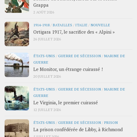
Grappa
2 AOÛT 2026
1914-1918
/
BATAILLES
/
ITALIE
/
NOUVELLE
Ortigara 1917, le sacrifice des « Alpini »
26 JUILLET 2026
ÉTATS-UNIS
/
GUERRE DE SÉCESSION
/
MARINE DE
GUERRE
Le Monitor, un étrange cuirassé !
20 JUILLET 2026
ÉTATS-UNIS
/
GUERRE DE SÉCESSION
/
MARINE DE
GUERRE
Le Virginia, le premier cuirassé
12 JUILLET 2026
ÉTATS-UNIS
/
GUERRE DE SÉCESSION
/
PRISON
La prison confédérée de Libby, à Richmond
5 JUILLET 2026