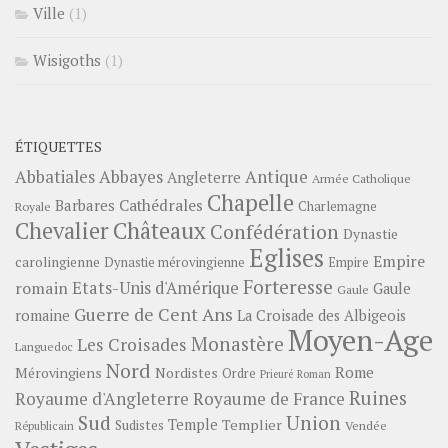
Ville
(1)
Wisigoths
(1)
ÉTIQUETTES
Abbayes
Antique
Abbatiales
Angleterre
Armée Catholique
Chapelle
Barbares
Cathédrales
Charlemagne
Royale
Châteaux
Chevalier
Confédération
Dynastie
Eglises
Empire
carolingienne
Dynastie mérovingienne
Empire
Forteresse
romain
Etats-Unis d'Amérique
Gaule
Gaule
Guerre de Cent Ans
romaine
La Croisade des Albigeois
Moyen-Age
Monastère
Les Croisades
Languedoc
Nord
Rome
Mérovingiens
Nordistes
Ordre
Prieuré
Roman
Ruines
Royaume d'Angleterre
Royaume de France
Sud
Union
Temple
Templier
Sudistes
Vendée
Républicain