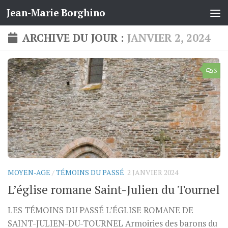
Jean-Marie Borghino
Skip to content
ARCHIVE DU JOUR :
JANVIER 2, 2024
3
MOYEN-AGE
/
TÉMOINS DU PASSÉ
2 JANVIER 2024
L’église romane Saint-Julien du Tournel
LES TÉMOINS DU PASSÉ L’ÉGLISE ROMANE DE
SAINT-JULIEN-DU-TOURNEL Armoiries des barons du