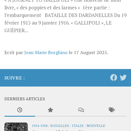
« A JOURNEY TO GALLIPOLI » Une nouvelle de mon
livre, « des poppies et des larmes » 1ère partie :
l’embarquement BATAILLE DES DARDANELLES Du 19
février 1915 au 9 janvier 1916. « GALLIPOLI », LE
GUÊPIER...
Ecrit par
Jean Marie Borghino
le
17 August 2025
.
SUIVRE :
DERNIERS ARTICLES
1914-1918
/
BATAILLES
/
ITALIE
/
NOUVELLE