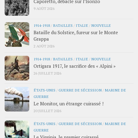
Caporetto, débâcle sur l’Isonzo
9 AOÛT 2026
1914-1918
/
BATAILLES
/
ITALIE
/
NOUVELLE
Bataille du Solstice, fureur sur le Monte
Grappa
2 AOÛT 2026
1914-1918
/
BATAILLES
/
ITALIE
/
NOUVELLE
Ortigara 1917, le sacrifice des « Alpini »
26 JUILLET 2026
ÉTATS-UNIS
/
GUERRE DE SÉCESSION
/
MARINE DE
GUERRE
Le Monitor, un étrange cuirassé !
20 JUILLET 2026
ÉTATS-UNIS
/
GUERRE DE SÉCESSION
/
MARINE DE
GUERRE
Le Virginia, le premier cuirassé