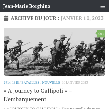
Jean-Marie Borghino
Skip to content
ARCHIVE DU JOUR :
JANVIER 10, 2023
4
1914-1918
/
BATAILLES
/
NOUVELLE
10 JANVIER 2023
« A journey to Gallipoli » –
L’embarquement