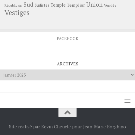
Sud
Union
Temple
Templier
Sudistes
Vendée
Républicain
Vestiges
FACEBOOK
ARCHIVES
Archives
Site réalisé par Kevin Cheucle pour Jean-Marie Borghino