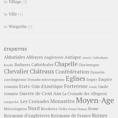
Village
(2)
Ville
(1)
Wisigoths
(1)
ÉTIQUETTES
Abbayes
Antique
Abbatiales
Angleterre
Armée Catholique
Chapelle
Barbares
Cathédrales
Charlemagne
Royale
Châteaux
Chevalier
Confédération
Dynastie
Eglises
Empire
carolingienne
Dynastie mérovingienne
Empire
Forteresse
romain
Etats-Unis d'Amérique
Gaule
Gaule
Guerre de Cent Ans
romaine
La Croisade des Albigeois
Moyen-Age
Monastère
Les Croisades
Languedoc
Nord
Rome
Mérovingiens
Nordistes
Ordre
Prieuré
Roman
Ruines
Royaume d'Angleterre
Royaume de France