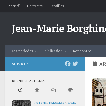
Accueil
Portraits
Batailles
Skip to content
Jean-Marie Borghin
Les périodes
Publication
Rencontre
AR
SUIVRE :
DERNIERS ARTICLES
1914-1918
/
BATAILLES
/
ITALIE
/