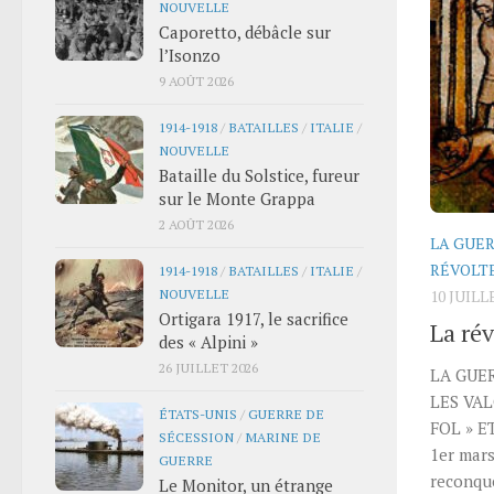
NOUVELLE
Caporetto, débâcle sur
l’Isonzo
9 AOÛT 2026
1914-1918
/
BATAILLES
/
ITALIE
/
NOUVELLE
Bataille du Solstice, fureur
sur le Monte Grappa
2 AOÛT 2026
LA GUER
RÉVOLT
1914-1918
/
BATAILLES
/
ITALIE
/
NOUVELLE
10 JUILL
Ortigara 1917, le sacrifice
La rév
des « Alpini »
26 JUILLET 2026
LA GUER
LES VAL
ÉTATS-UNIS
/
GUERRE DE
FOL » E
SÉCESSION
/
MARINE DE
1er mars
GUERRE
reconquê
Le Monitor, un étrange