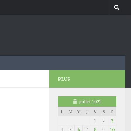
PLUS
juillet 2022
L
M
M
J
V
S
D
1
2
3
4
5
6
7
8
9
10