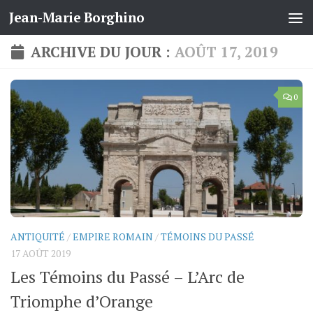
Jean-Marie Borghino
Skip to content
ARCHIVE DU JOUR :
AOÛT 17, 2019
0
ANTIQUITÉ
/
EMPIRE ROMAIN
/
TÉMOINS DU PASSÉ
17 AOÛT 2019
Les Témoins du Passé – L’Arc de
Triomphe d’Orange