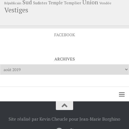
Sud
Union
Temple
Templier
Sudistes
Vendée
Républicain
Vestiges
FACEBOOK
ARCHIVES
Archives
Site réalisé par Kevin Cheucle pour Jean-Marie Borghino