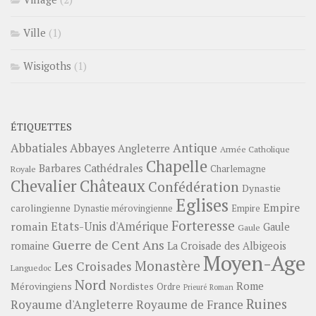
Ville
(1)
Wisigoths
(1)
ÉTIQUETTES
Abbayes
Antique
Abbatiales
Angleterre
Armée Catholique
Chapelle
Barbares
Cathédrales
Charlemagne
Royale
Châteaux
Chevalier
Confédération
Dynastie
Eglises
Empire
carolingienne
Dynastie mérovingienne
Empire
Forteresse
romain
Etats-Unis d'Amérique
Gaule
Gaule
Guerre de Cent Ans
romaine
La Croisade des Albigeois
Moyen-Age
Monastère
Les Croisades
Languedoc
Nord
Rome
Mérovingiens
Nordistes
Ordre
Prieuré
Roman
Ruines
Royaume d'Angleterre
Royaume de France