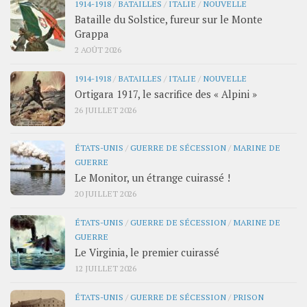
1914-1918
/
BATAILLES
/
ITALIE
/
NOUVELLE
Bataille du Solstice, fureur sur le Monte
Grappa
2 AOÛT 2026
1914-1918
/
BATAILLES
/
ITALIE
/
NOUVELLE
Ortigara 1917, le sacrifice des « Alpini »
26 JUILLET 2026
ÉTATS-UNIS
/
GUERRE DE SÉCESSION
/
MARINE DE
GUERRE
Le Monitor, un étrange cuirassé !
20 JUILLET 2026
ÉTATS-UNIS
/
GUERRE DE SÉCESSION
/
MARINE DE
GUERRE
Le Virginia, le premier cuirassé
12 JUILLET 2026
ÉTATS-UNIS
/
GUERRE DE SÉCESSION
/
PRISON