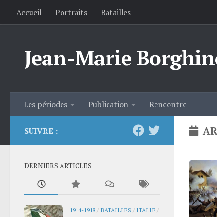
Accueil
Portraits
Batailles
Skip to content
Jean-Marie Borghin
Les périodes
Publication
Rencontre
AR
SUIVRE :
DERNIERS ARTICLES
1914-1918
/
BATAILLES
/
ITALIE
/