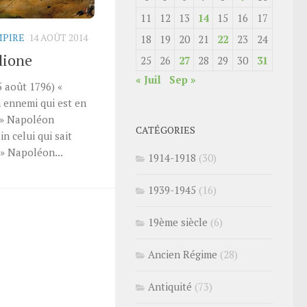
11
12
13
14
15
16
17
MPIRE
14 AOÛT 2014
18
19
20
21
22
23
24
glione
25
26
27
28
29
30
31
« Juil
Sep »
5 août 1796) «
 ennemi qui est en
r.» Napoléon
CATÉGORIES
in celui qui sait
.» Napoléon...
1914-1918
(30)
1939-1945
(16)
19ème siècle
(6)
Ancien Régime
(28)
Antiquité
(73)