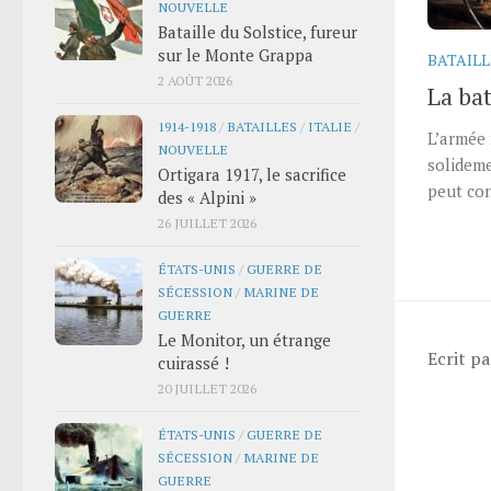
NOUVELLE
Bataille du Solstice, fureur
sur le Monte Grappa
BATAILL
2 AOÛT 2026
La bat
1914-1918
/
BATAILLES
/
ITALIE
/
L’armée 
NOUVELLE
solideme
Ortigara 1917, le sacrifice
peut con
des « Alpini »
26 JUILLET 2026
ÉTATS-UNIS
/
GUERRE DE
SÉCESSION
/
MARINE DE
GUERRE
Le Monitor, un étrange
Ecrit p
cuirassé !
20 JUILLET 2026
ÉTATS-UNIS
/
GUERRE DE
SÉCESSION
/
MARINE DE
GUERRE