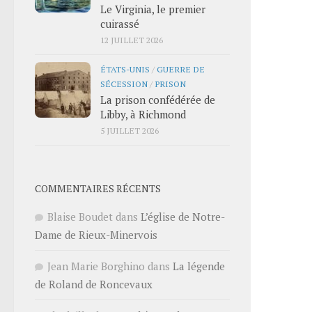
Le Virginia, le premier
cuirassé
12 JUILLET 2026
ÉTATS-UNIS
/
GUERRE DE
SÉCESSION
/
PRISON
La prison confédérée de
Libby, à Richmond
5 JUILLET 2026
COMMENTAIRES RÉCENTS
Blaise Boudet
dans
L’église de Notre-
Dame de Rieux-Minervois
Jean Marie Borghino
dans
La légende
de Roland de Roncevaux