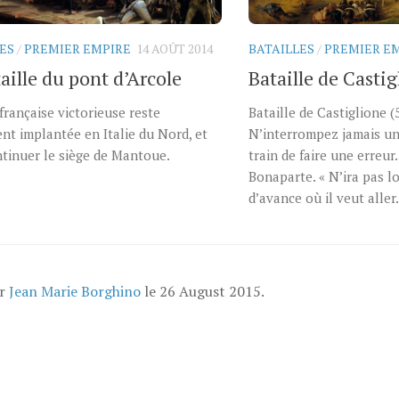
ES
/
PREMIER EMPIRE
14 AOÛT 2014
BATAILLES
/
PREMIER E
aille du pont d’Arcole
Bataille de Casti
française victorieuse reste
Bataille de Castiglione (
nt implantée en Italie du Nord, et
N’interrompez jamais un
tinuer le siège de Mantoue.
train de faire une erreu
Bonaparte. « N’ira pas lo
d’avance où il veut aller
ar
Jean Marie Borghino
le
26 August 2015
.