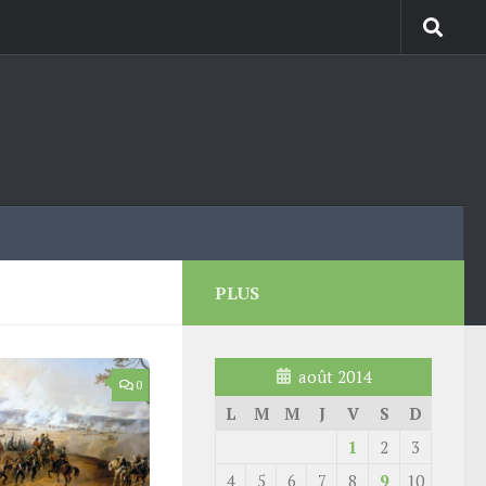
PLUS
août 2014
0
L
M
M
J
V
S
D
1
2
3
4
5
6
7
8
9
10