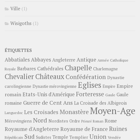
Ville
(1)
Wisigoths
(1)
ÉTIQUETTES
Abbayes
Antique
Abbatiales
Angleterre
Armée Catholique
Chapelle
Barbares
Cathédrales
Charlemagne
Royale
Châteaux
Chevalier
Confédération
Dynastie
Eglises
Empire
carolingienne
Dynastie mérovingienne
Empire
Forteresse
romain
Etats-Unis d'Amérique
Gaule
Gaule
Guerre de Cent Ans
romaine
La Croisade des Albigeois
Moyen-Age
Monastère
Les Croisades
Languedoc
Nord
Rome
Mérovingiens
Nordistes
Ordre
Prieuré
Roman
Ruines
Royaume d'Angleterre
Royaume de France
Sud
Union
Temple
Templier
Sudistes
Vendée
Républicain