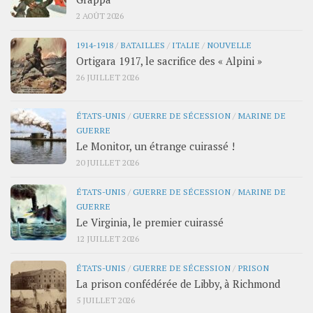
2 AOÛT 2026
1914-1918
/
BATAILLES
/
ITALIE
/
NOUVELLE
Ortigara 1917, le sacrifice des « Alpini »
26 JUILLET 2026
ÉTATS-UNIS
/
GUERRE DE SÉCESSION
/
MARINE DE
GUERRE
Le Monitor, un étrange cuirassé !
20 JUILLET 2026
ÉTATS-UNIS
/
GUERRE DE SÉCESSION
/
MARINE DE
GUERRE
Le Virginia, le premier cuirassé
12 JUILLET 2026
ÉTATS-UNIS
/
GUERRE DE SÉCESSION
/
PRISON
La prison confédérée de Libby, à Richmond
5 JUILLET 2026